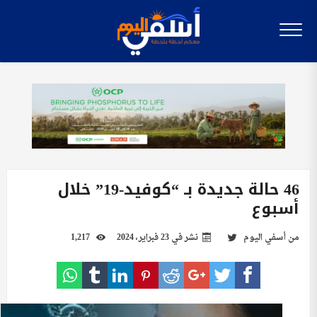
46 حالة جديدة بـ “كوفيد-19” خلال
أسبوع
من
أسفي اليوم
نشر في
23 فبراير، 2024
1,217