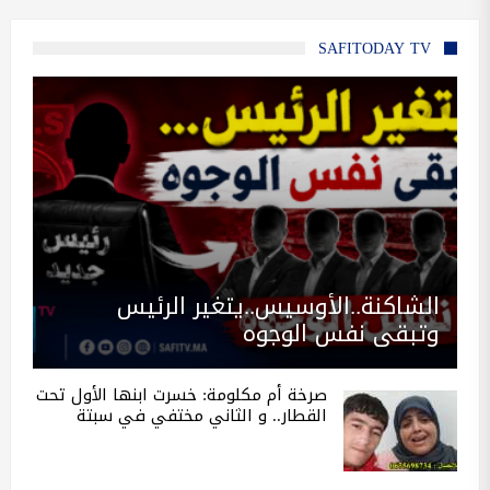
SAFITODAY TV
الشاكنة..الأوسيس..يتغير الرئيس
وتبقى نفس الوجوه
صرخة أم مكلومة: خسرت ابنها الأول تحت
القطار.. و الثاني مختفي في سبتة