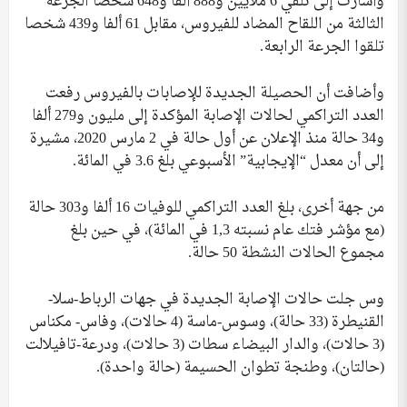
وأشارت إلى تلقي 6 ملايين و888 ألفا و648 شخصا الجرعة
الثالثة من اللقاح المضاد للفيروس، مقابل 61 ألفا و439 شخصا
تلقوا الجرعة الرابعة.
وأضافت أن الحصيلة الجديدة للإصابات بالفيروس رفعت
العدد التراكمي لحالات الإصابة المؤكدة إلى مليون و279 ألفا
و34 حالة منذ الإعلان عن أول حالة في 2 مارس 2020، مشيرة
إلى أن معدل “الإيجابية” الأسبوعي بلغ 3.6 في المائة.
من جهة أخرى، بلغ العدد التراكمي للوفيات 16 ألفا و303 حالة
(مع مؤشر فتك عام نسبته 1,3 في المائة)، في حين بلغ
مجموع الحالات النشطة 50 حالة.
وس جلت حالات الإصابة الجديدة في جهات الرباط-سلا-
القنيطرة (33 حالة)، وسوس-ماسة (4 حالات)، وفاس- مكناس
(3 حالات)، والدار البيضاء سطات (3 حالات)، ودرعة-تافيلالت
(حالتان)، وطنجة تطوان الحسيمة (حالة واحدة).