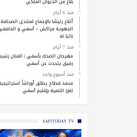
بلاغ من الديوان الملكي
منذ 6 أيام
أتلاغ رئيسًا بالإجماع لمنتدى الصحافة
الجهوية مراكش – آسفي و الخافقي
نائبا له
منذ 7 أيام
مهرجان الضحك بأسفي | الفنان رشيد
رفيق يتحدث عن أسفي
منذ أسبوع واحد
محمد فطاح يطلق أوراشاً استراتيجية
تعزز التنمية بإقليم آسفي
SAFITODAY TV