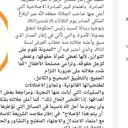
المبادرة. باهتمام كبير المبادرة الاصلاحية التي
أعلن عنها صاحب الجلالة حفظه الله عبر البلاغ
ا
الملكي الصادر يوم الثلاثاء 26 شتنبر2023
بتوجيه رسالة للسيد رئيس الحكومة تتعلق
بمدونة الأسرة، والتي تأتي في إطار المسار الذي
سبق وأعلنه جلالته منذ خطاب العرش لسنة
2022، والذي اعتبر فيه أن
“المدونة تقوم على
التوازن، لأنها تعطي للمرأة حقوقها،
وتعطي
للرجل حقوقه، وتراعي مصلحة الأطفال “كما
شدد جلالته على ضرورة التزام
الجميع،
بالتطبيق الصحيح والكامل،
لمقتضياتها القانونية، وتجاوز الاختلالات
والسلبيات، التي أبانت عنها
التجربة، ومراجعة بعض الب
أهدافها، إذا اقتضى الحال ذلك”، كما
أعلن جلالته بشك
ولن يحرم ما أحل الله لاسيما في المسائل التي
تؤطرها 
أن يتم هذا الإصلاح” في إطار مقاصد الشريعة الاسل
مع اعتماد الاعتدال والاجتهاد المنفتح والتشاور وال