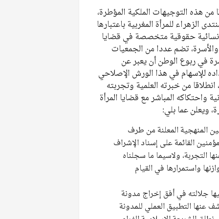
ا من هذه التوجيهات الملكية المؤطرة،
تدى الزهراء للمرأة المغربية باعتبارها
نسائية حقوقية متخصصة في قضايا
 والأسرة، تضم عددا من الجمعيات
رة في ربوع الوطن أن يعبر عن
ده للإسهام في هذا الورش الإصلاحي
، انطلاقا من خبرته العلمية وتجربته
نية واحتكاكه المباشر مع قضايا المرأة
ة، ويعلن عما بلي:
ن المنهجية المعلنة من طرف
مؤمنين القائمة على إسناد الإشراف
ها التجربة، ولاسيما ما سجلناه
زنها واستمرارها في القيام
ليها جلالته في أفق إخراج مدونة
ف عنها التطبيق العملي للمدونة