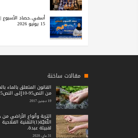
أسفي..حصاد الأسبوع |
15 يونيو 2026
مقالات ساخنة
القانون المتعلق بالماء بال
من النص95-10إلى النص15-36
19 دجنبر، 2017
التربة وأنواع الأراضي من 
اللّغيّة(1)التقنية الفلاحية
لقبيلة عبدة.
31 ماي، 2020