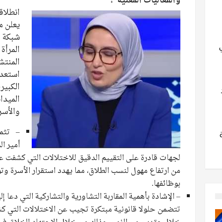
والفعاليات المعنية”؛
انطلاق
يعلن من
شبكة 
المرأة
المنتش
استعدا
الكبير
الميدا
والأسر
– تثمي
أمير ال
لجهات قادرة على التقييم الدقيق للاختلالات التي كشفت عن
من ارتفاع مهول لنسب الطلاق، مما يهدد استقرار الأسرة وتوا
بوظائفها.
– الإشادة بأهمية المقاربة التشاورية والتشاركية التي دعا إ
تتضمن حلولا قانونية مبتكرة تجيب عن الاختلالات التي كش