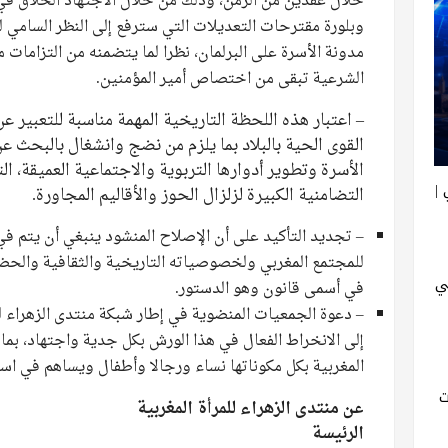
خلال عقدين من الزمن، وذلك من خلال الاجتهاد الخلاق في ن
وبلورة مقترحات التعديلات التي سترفع إلى النظر السامي
مدونة الأسرة على البرلمان، نظرا لما يتضمنه من التزامات 
الشرعية تبقى من اختصاص أمير المؤمنين.
– اعتبار هذه اللحظة التاريخية المهمة مناسبة للتعبير
القوى الحية بالبلاد بما يلزم من نضج وانشغال بالبحث 
الأسرة وتطوير أدوارها التربوية والاجتماعية العميقة، ال
|
التضامنية الكبيرة لزلزال الحوز والأقاليم المجاورة.
– تجديد التأكيد على أن الإصلاح المنشود ينبغي أن يتم في
للمجتمع المغربي ولخصوصياته التاريخية والثقافية والحضا
ي
في أسمى قانون وهو الدستور.
– دعوة الجمعيات المنضوية في إطار شبكة منتدى الزهراء للم
إلى الانخراط الفعال في هذا الورش بكل جدية واجتهاد، بم
المغربية بكل مكوناتها نساء ورجالا وأطفال ويساهم في است
ت
عن منتدى الزهراء للمرأة المغربية
الرئيسة