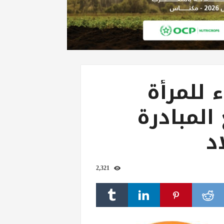
ء للمرأة
المبادرة
د
2,321