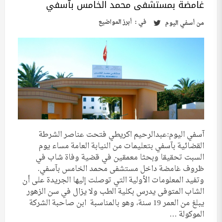
غامضة بمستشفى محمد الخامس بآسفي
في :
أبرز المواضيع
من
أسفي اليوم
آسفي اليوم:عبدالرحيم اكريطي فتحت عناصر الشرطة
القضائية بآسفي بتعليمات من النيابة العامة مساء يوم
السبت تحقيقا وبحثا معمقين في قضية وفاة شاب في
ظروف غامضة داخل مستشفى محمد الخامس بآسفي.
وتفيد المعلومات الأولية التي توصلت إليها الجريدة على أن
الشاب المتوفى يدرس بكلية الطب ولا يزال في سن الزهور
يبلغ من العمر 19 سنة، وهو بالمناسبة ابن صاحبة الشركة
الموكولة …