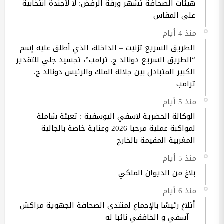
هيئات الصحافة تشهر ورقة الرفض: لا لأجندة انتخابية
على المقاس
منذ 4 أيام
الطريق السريع تزنيت – الداخلة، الذي أطلق عليه إسم
“الطريق السريع دونالد ج. ترامب”، تجسيد جلي للتقدير
الكبير المتبادل بين جلالة الملك والرئيس دونالد ج.
ترامب
منذ 5 أيام
الوكالة الحضرية لاسفي اليوسفية : تعبئة شاملة
لمواكبة عملية مرحبا 2026 وعناية خاصة بالجالية
المغربية المقيمة بالخارج
منذ 5 أيام
بلاغ من الديوان الملكي
منذ 6 أيام
أتلاغ رئيسًا بالإجماع لمنتدى الصحافة الجهوية مراكش
– آسفي و الخافقي نائبا له