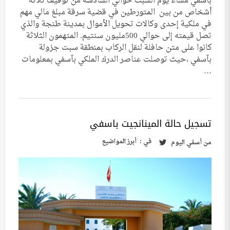
بآسفي مساء يوم السبت حوالي السادسة من توقيف ثلاثة
أشخاص من بين المتورطين في قضية سرقة مبلغ مالي مهم
في ملكية إحدى وكالات تحويل الأموال بمدينة طنجة والذي
تصل قيمته إلى حوالي 500مليون سنتيم. المتهمون الثلاثة
كانوا على متن حافلة لنقل الركاب بمنطقة سبت جزولة
بآسفي ،حيث توصلت عناصر الدرك الملكي بآسفي بمعلومات
…
تسجيل حالة المينانجيت باسفي
في :
أبرز المواضيع
من
أسفي اليوم