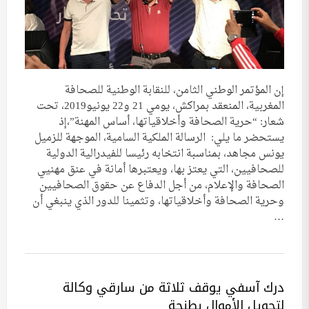
إن المؤتمر الوطني الثامن، للنقابة الوطنية للصحافة
المغربية، المنعقد بمراكش، يومي 21 و22 يونيو2019، تحت
شعار: “حرية الصحافة وأخلاقياتها، أساس المهنة”،إذ
يستحضر ما يلي: الرسالة الملكية السامية، الموجهة للزميل
يونس مجاهد، بمناسبة انتخابه رئيسا للفيدرالية الدولية
للصحافيين، التي يعتز بها، ويعتبرها أمانة في عنق مهنيي
الصحافة والإعلام، من أجل الدفاع عن حقوق الصحافيين
وحرية الصحافة وأخلاقياتها، وتثمينا للدور الذي ينبغي أن
…
درك آسفي يوقف ثلاثة من سارقي وكالة
لتحويل الأموال بطنجة