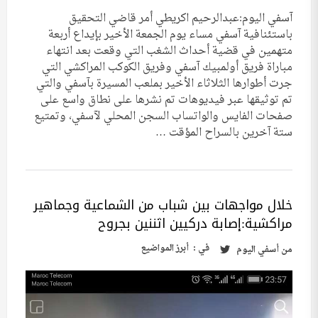
آسفي اليوم:عبدالرحيم اكريطي أمر قاضي التحقيق
باستئنافية آسفي مساء يوم الجمعة الأخير بإيداع أربعة
متهمين في قضية أحداث الشغب التي وقعت بعد انتهاء
مباراة فريق أولمبيك آسفي وفريق الكوكب المراكشي التي
جرت أطوارها الثلاثاء الأخير بملعب المسيرة بآسفي والتي
تم توثيقها عبر فيديوهات تم نشرها على نطاق واسع على
صفحات الفايس والواتساب السجن المحلي لآسفي، وتمتيع
ستة آخرين بالسراح المؤقت …
خلال مواجهات بين شباب من الشماعية وجماهير
مراكشية:إصابة دركيين اثننين بجروح
في :
أبرز المواضيع
من
أسفي اليوم