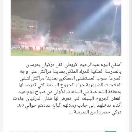
آسفي اليوم:عبدالرحيم اكريطي نقل دركيان يدرسان
بالمدرسة الملكية للدرك الملكي بمدينة مراكش على وجه
السرعة صوب المستشفى العسكري بمدينة مراكش لتلقي
العلاجات الضرورية جراء الجروح البليغة التي تعرضا لها
بمنطقة الشماعية في الساعات الأولى من صباح يوم عيد
الفطر. الجروح البليغة التي تعرض لها هذان الدركيان جاءت
أثناء تدخلهما إلى جانب زملائهم البالغ عددهم حوالي 100
دركي حضروا من المدرسة …