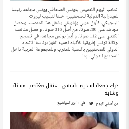
انتخب اليوم الخميس بتونس الصحافي يونس مجاهد رئيسا
للفيدرالية الدولية للصحفيين، خلفا لفيليب ليروث
البلجيكي، كأول عربي وإفريقي يشغل هذا المنصب. وحصل
مجاهد على 200صوتا، من أصل 316 صوتا، وحصل منافسه
الكندي على 112 صوتا. و أبرز يونس مجاهد، في تصريح
لوكالة تونس إفريقيا للأنباء اهمية الفوز برئاسة الاتحاد
الدولي للصحفيين بالنسبة للمغرب وللمجموعة العربية داخل
المجتمع الدولي ، بما …
درك جمعة اسحيم بآسفي يعتقل مغتصب مسنة
وشابة
في :
أبرز المواضيع
من
أسفي اليوم