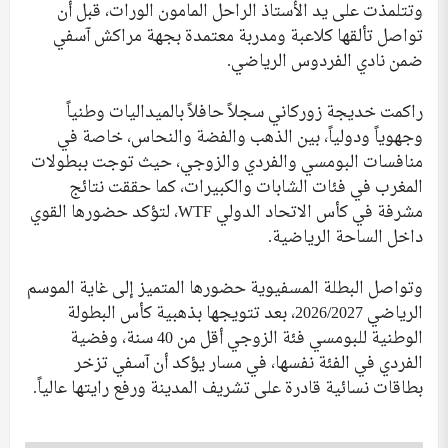
وتتلمذت على يد الأستاذ الراحل المامون الورات، قبل أن
تواصل تألقها كلاعبة ومدربة معتمدة بجهة مراكش آسفي
ضمن نادي الفردوس الرياضي.
راكمت خديجة زوركاني سجلاً حافلاً بالميداليات وطنياً
وجهوياً ودولياً، بين الذهب والفضة والنحاس، خاصة في
منافسات البومسي والفردي والزوجي، حيث توجت ببطولات
المغرب في فئات الشابات والكبيرات، كما حققت نتائج
مشرفة في كأس الاتحاد الدولي WTF، لتؤكد حضورها القوي
داخل الساحة الرياضية.
وتواصل البطلة المسفيوية حضورها المتميز إلى غاية الموسم
الرياضي 2026/2027، بعد تتويجها بذهبية كأس البطولة
الوطنية للبومسي فئة الزوجي أقل من 40 سنة، وفضية
الفردي في الفئة نفسها، في مسار يؤكد أن آسفي تزخر
بطاقات نسائية قادرة على تشريف المدينة ورفع رايتها عالياً.