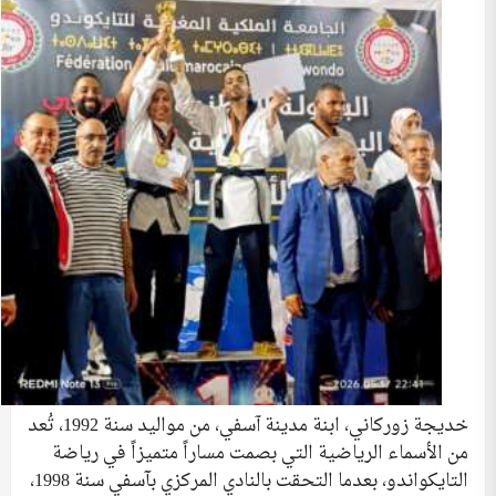
خديجة زوركاني، ابنة مدينة آسفي، من مواليد سنة 1992، تُعد
من الأسماء الرياضية التي بصمت مساراً متميزاً في رياضة
التايكواندو، بعدما التحقت بالنادي المركزي بآسفي سنة 1998،