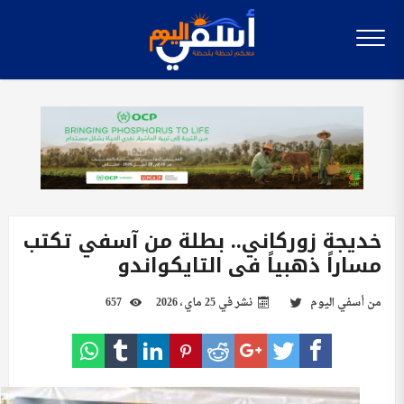
خديجة زوركاني.. بطلة من آسفي تكتب
مساراً ذهبياً في التايكواندو
من
أسفي اليوم
نشر في
25 ماي، 2026
657