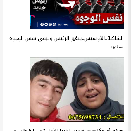
الشاكنة..الأوسيس..يتغير الرئيس وتبقى نفس الوجوه
منذ 1 يوم
صرخة أم مكلومة: خسرت ابنها الأول تحت القطار.. و