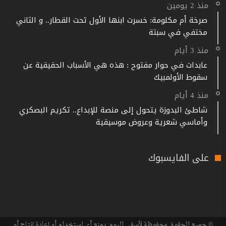
منذ 2 يومين
صرخة أم مكلومة: خسرت ابنها الأول تحت القطار.. و الثاني
مختفي في سبتة
منذ 3 أيام
عابدات في حوار مفتوح : هذه هي الأسباب الحقيقية عن
سقوط الأولمبيك
منذ 4 أيام
شاطئ البدوزة يتحول إلى منصة للإبداع.. تكريم البصكري
وأماسي شعرية وعروض موسيقية
على الفايسبوك
© جميع الحقوق محفوظة لأسفي اليوم, يمنع أي استخدام أو إعادة إنتاج أو