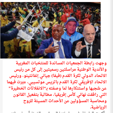
وجهت رابطة الجمعيات المساندة للمنتخبات المغربية
والأندية الوطنية مراسلتين رسميتين إلى كل من رئيس
الاتحاد الدولي لكرة القدم (فيفا) جياني إنفانتينو، ورئيس
الاتحاد الإفريقي لكرة القدم باتريس موتسيبي، عبّرت فيهما
عن شجبها واستنكارها لما وصفته بـ“الانفلاتات الخطيرة”
التي رافقت نهائي كأس إفريقيا، مطالبة بتفعيل القانون
ومحاسبة المسؤولين عن الأحداث المسيئة للروح
الرياضية.