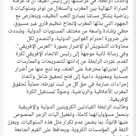
وأكدت الرابطة، في مراسلتها إلى رئيس الفيفا، أن ما عرفته
المباراة النهائية بين المغرب والسنغال من توتر وسلوكيات لا
رياضية يشكل مساسًا بمبادئ اللعب النظيف، ويتعارض مع
الجهود التي بذلها المغرب لإنجاح تنظيم قاري غير مسبوق،
حظي بإشادة واسعة من مختلف المستويات الدولية. وشددت
على ضرورة احترام القوانين الدولية، والتصدي لكل
محاولات التشويش أو الإضرار بصورة “العرس الإفريقي”.
وفي رسالة ثانية موجهة إلى رئيس الاتحاد الإفريقي لكرة
القدم، عبّرت الرابطة عن إدانتها للتصريحات والممارسات
التي اعتبرتها محرضة على العنف، وما نتج عنها من أضرار
جسدية ومعنوية، داعية إلى فتح تحقيق شامل واتخاذ
إجراءات صارمة في حق كل من ثبت تورطه، حمايةً لحقوق
المغرب الأخلاقية والرياضية، وصونًا لمستقبل الكرة
الإفريقية.
وطالبت الرابطة القيادتين الكرويتين الدولية والإفريقية
بتحمل مسؤولياتهما كاملة، وتفعيل آليات الزجر المنصوص
عليها قانونًا، بما يضمن عدم تكرار مثل هذه السلوكيات، ويعزز
الثقة في المؤسسات الكروية، ويحافظ على القيم الجامعة