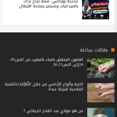
خديجة زوركاني.. قصة نجاح بدأت
بالميداليات وتستمر بصناعة الأبطال
مقالات ساخنة
القانون المتعلق بالماء بالمغرب من النص95-
10إلى النص15-36
التربة وأنواع الأراضي من خلال اللّغيّة(1)التقنية
الفلاحية لقبيلة عبدة.
من هو مولاي عبد القادر الجيلالي ؟