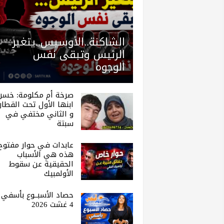
الشاكنة..الأوسيس..يتغير
الرئيس وتبقى نفس
الوجوه
صرخة أم مكلومة: خسر
ابنها الأول تحت القطار.
و الثاني مختفي في
سبتة
عابدات في حوار مفتوح 
هذه هي الأسباب
الحقيقية عن سقوط
الأولمبيك
حصاد الأسبــوع بأسفي |
4 غشت 2026