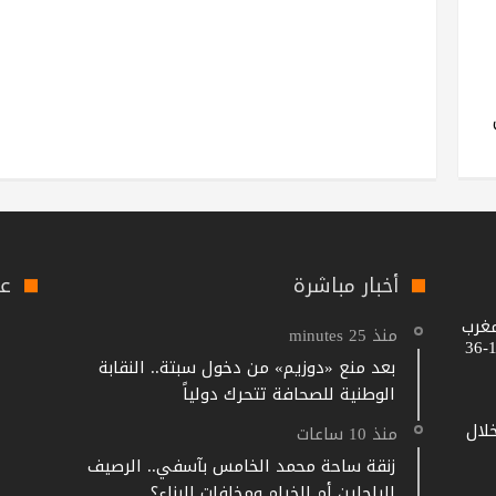
أخبار مباشرة
عل
مغرب
منذ 25 minutes
بعد منع «دوزيم» من دخول سبتة.. النقابة
الوطنية للصحافة تتحرك دولياً
خلال
منذ 10 ساعات
زنقة ساحة محمد الخامس بآسفي.. الرصيف
للراجلين أم للخيام ومخلفات البناء؟