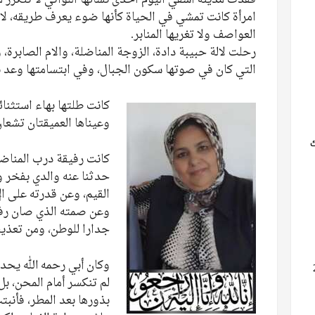
امرأة كانت تمشي في الحياة كأنها ضوء يعرف طريقه، لا
العواصف ولا تغريها المنابر.
رحلت لالة حبيبة دادة، الزوجة المناضلة، والام الصابرة،
التي كان في صوتها سكون الجبال، وفي ابتسامتها وعد با
كانت طلتها بهاء استثنائي
وعيناها العميقتان تشعا
كانت رفيقة درب المناضل
حدثنا عنه والدي بفخر 
القيم، وعن قدرته على ا
وعن صمته الذي صان رفا
جدارا للوطن، ومن تعذي
وكان أبي رحمه الله يحدث
لم تنكسر أمام المحن، ب
بذورها بعد المطر، فأنبت