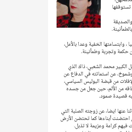
 تستوقفها
 والصديقة
لطمأنينة.
ا ، وابتسامتها الخفية وعدا بالأمل،
ن حكمة وتجربة وطمأنينة.
 الكبير محمد الشعبي، ذاك الذي
وشموخ، عن استماتته في الدفاع عن
لإفلات من قبضة البوليس السياسي،
قه من الألم، حين جعل من جسده
به قصيدة صمود.
نا عنها ايضا، عن زوجته الصلبة التي
ل احتضنت أبناءها كما تحتضن الأرض
ت فيهم كرامة وعزيمة لا تذبل.