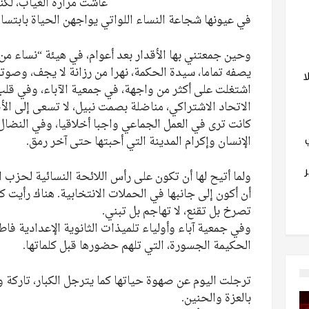
عاشت مرارة الغياب، لك
في عيونها شجاعة النساء اللواتي يواجهن الحياة بابتسام
وحين جمعتني بها الأقدار بعد أعوام، في هيئة “نساء من 
يصفه تماما، سيدة الحكمة، نهرا من رزانة لا يجف، وصوت
ا
اشتغلت على أكثر من واجهة، في جمعية الآباء، وفي قل
الاتحاد الاشتراكي، مناضلة بصمت نبيل، لا تسعى إلى الأض
كانت ترى في العمل الجماعي واجبا أخلاقيا، وفي النضال
الإنسان وإكرام المدينة التي أحبتها حتى آخر رمق.
ولما أتيح لها أن تكون على رأس اللائحة النسائية لحزب
أن أكون إلى جانبها في الحملات الانتخابية. هناك رأيت ك
تصرخ بل تقنع، لا تهاجم بل تبني.
وفي جمعية آباء وأولياء تلميذات الثانوية الإعدادية فاطمة
الحكيمة الجسورة، التي تلهم حضورها قبل كلماتها.
ترجلت اليوم عن صهوة حياتها كما يترجل الكبار، تاركة ور
بالعزة والحنين.