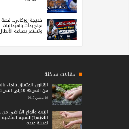
خديجة زوركاني.. قصة
نجاح بدأت بالميداليات
وتستمر بصناعة الأبطال
مقالات ساخنة
القانون المتعلق بالماء بال
من النص95-10إلى النص15-36
19 دجنبر، 2017
التربة وأنواع الأراضي من 
اللّغيّة(1)التقنية الفلاحية
لقبيلة عبدة.