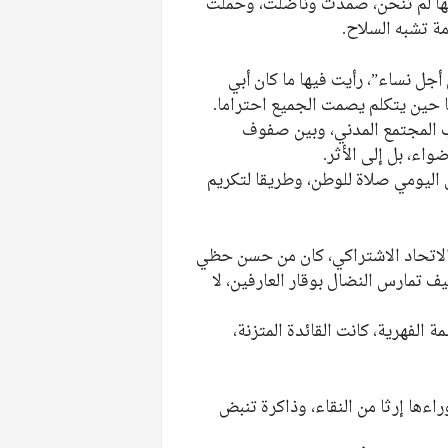
نها لم تنحن، صمدت وناضلت، وحملت
ة تشبه السلاح.
أجل نساء”، رأيت فيها ما كان أبي
ا حين يتكلم يصمت الجميع احتراما.
ب المجتمع المدني، وبين صفوف
واء، بل إلى الأثر.
 اليومي صلاة للوطن، وطريقا لتكريم
 الاتحاد الاشتراكي، كان من حسن حظي
يف تمارس النضال بوقار العارفين، لا
 الفهرية، كانت القائدة المتزنة،
اءها إرثا من النقاء، وذاكرة تنبض