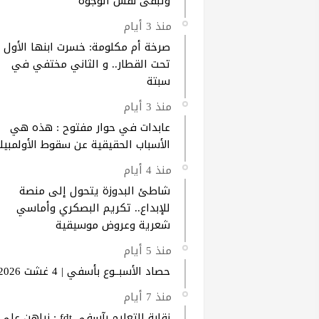
وتبقى نفس الوجوه
منذ 3 أيام
صرخة أم مكلومة: خسرت ابنها الأول
تحت القطار.. و الثاني مختفي في
سبتة
منذ 3 أيام
عابدات في حوار مفتوح : هذه هي
الأسباب الحقيقية عن سقوط الأولمبيك
منذ 4 أيام
شاطئ البدوزة يتحول إلى منصة
للإبداع.. تكريم البصكري وأماسي
شعرية وعروض موسيقية
منذ 5 أيام
حصاد الأسبــوع بأسفي | 4 غشت 2026
منذ 7 أيام
نقابة التعليم بآسفي fdt : نراهن على