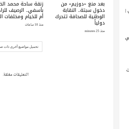
بعد منع «دوزيم» من
زنقة ساحة محمد ال
دخول سبتة.. النقابة
بآسفي.. الرصيف للراج
|
الوطنية للصحافة تتحرك
أم للخيام ومخلفات الب
دولياً
منذ 10 ساعات
منذ 25 minutes
ي
تحميل مواضيع أخرى ذات صل
ت
التعليقات مغلقة.