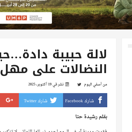
لالة حبيبة دادة…ح
النضالات على مهلٍ 
من
أسفي اليوم
نشر في
19 أكتوبر، 2025
شارك Facebook
شارك Twitter
بقلم رشيدة حتا
فقدت مدينة آسفي اليوم احدى نسائها اللواتي لا تتكرر 