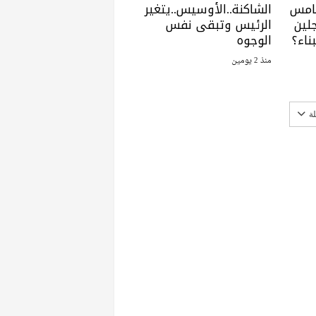
خامس
الشاكنة..الأوسيس..يتغير
لين
الرئيس وتبقى نفس
ناء؟
الوجوه
منذ 2 يومين
ة