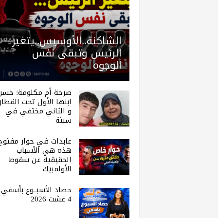
الشاكنة..الأوسيس..يتغير
الرئيس وتبقى نفس
الوجوه
صرخة أم مكلومة: خسر
ابنها الأول تحت القطار.
و الثاني مختفي في
سبتة
عابدات في حوار مفتوح 
هذه هي الأسباب
الحقيقية عن سقوط
الأولمبيك
حصاد الأسبــوع بأسفي |
4 غشت 2026