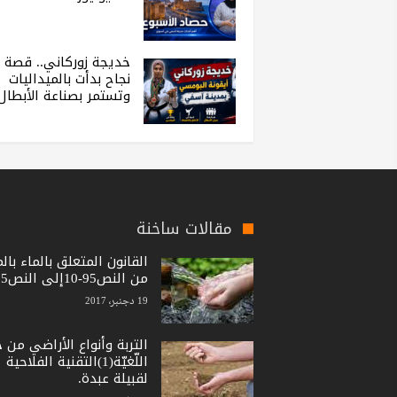
خديجة زوركاني.. قصة
نجاح بدأت بالميداليات
وتستمر بصناعة الأبطال
مقالات ساخنة
القانون المتعلق بالماء بال
من النص95-10إلى النص15-36
19 دجنبر، 2017
التربة وأنواع الأراضي من 
اللّغيّة(1)التقنية الفلاحية
لقبيلة عبدة.