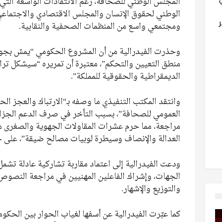
المجلس الوطني للصحافة، رغم الانتقادات الواسعة ال
الوطني لحقوق الإنسان والمجلس الاقتصادي والاجتماعي
ومجتمعي واسع من المنظمات الصحفية والنقابية.
وحذرت الفيدرالية من أن المشروع الحكومي “يمسّ بجو
منطق التعيين والتحكم”، معتبرة أن تمريره “سيشكل تراج
الديمقراطية والحقوقية للمملكة”.
وانتقد المكتب التنفيذي ما وصفه بـ“الارتباك والعجز ا
العمومي للصحافة”، بسبب التأخر في صرف الدعم الجزاف
مراجعة، مما حرم عشرات المقاولات الجهوية والصغرى 
العدالة والإنصاف وسيطرة لوبيات مصالح ضيقة”، على حد
ودعت الفيدرالية إلى اعتماد مقاربة تشاركية عادلة تشم
الجهات، وإشراك الفاعلين المهنيين في مراجعة النصوص ا
والتوزيع والإشهار.
كما عبّرت الفيدرالية عن أسفها لغياب الحوار بين الحكوم