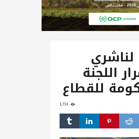
 لناشري
ر اللجنة
كومة للقطاع
1,753