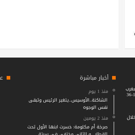
أخبار مباشرة
عل
مغرب
منذ 1 يوم
الشاكنة..الأوسيس..يتغير الرئيس وتبقى
نفس الوجوه
خلال
منذ 2 يومين
صرخة أم مكلومة: خسرت ابنها الأول تحت
القطار.. و الثاني مختفي في سبتة