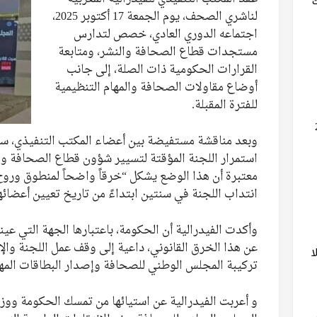
لناشري الصحف، يوم الجمعة 17 أكتوبر 2025،
اجتماعه الدوري العادي، خصص لتدارس
مستجدات قطاع الصحافة والنشر، ومتابعة
القرارات الحكومية ذات الصلة، إلى جانب
أوضاع مقاولات الصحافة والمهام التنظيمية
للفترة المقبلة.
وبعد مناقشة مستفيضة بين أعضاء المكتب التنفيذي، سجلت
استمرار اللجنة المؤقتة لتسيير شؤون قطاع الصحافة والنش
انتداب اللجنة في سنتين ابتداءً من تاريخ تعيين أعضائها
وأكدت الفيدرالية أن الحكومة، باعتبارها الجهة التي عين
عن هذا الخرق القانوني، داعية إلى وقف عمل اللجنة والإع
ا
تركيبة المجلس الوطني للصحافة وإصدار البطاقات المهن
و أعربت الفيدرالية عن استيائها من تمسك الحكومة ووزي