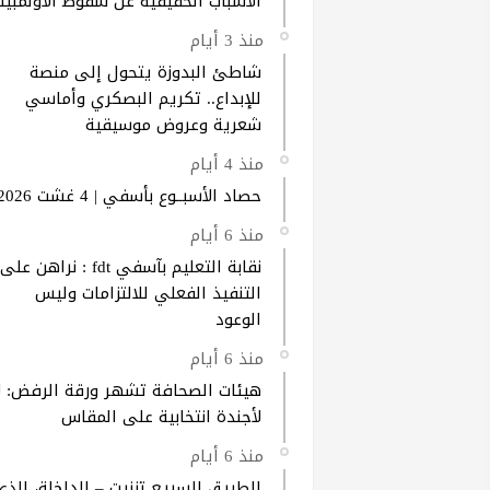
الأسباب الحقيقية عن سقوط الأولمبيك
منذ 3 أيام
شاطئ البدوزة يتحول إلى منصة
للإبداع.. تكريم البصكري وأماسي
شعرية وعروض موسيقية
منذ 4 أيام
حصاد الأسبــوع بأسفي | 4 غشت 2026
منذ 6 أيام
نقابة التعليم بآسفي fdt : نراهن على
التنفيذ الفعلي للالتزامات وليس
الوعود
منذ 6 أيام
هيئات الصحافة تشهر ورقة الرفض: ل
لأجندة انتخابية على المقاس
منذ 6 أيام
الطريق السريع تزنيت – الداخلة، الذي