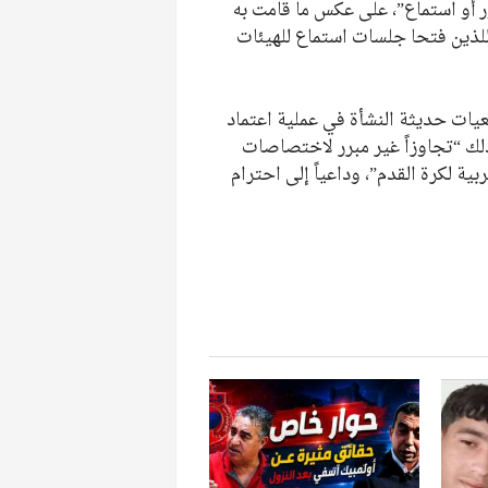
ر أو استماع”، على عكس ما قامت به
لذين فتحا جلسات استماع للهيئات
يات حديثة النشأة في عملية اعتماد
ذلك “تجاوزاً غير مبرر لاختصاصات
بية لكرة القدم”، وداعياً إلى احترام