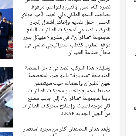
نصره الله، أمس الإثنين بالنواصر، مرفوقا
بصاحب السمو الملكي ولي العهد الأمير مولاي
الحسن، حفل تقديم وإطلاق أشغال إنجاز
المركب الصناعي لمحركات الطائرات التابع
لمجموعة “سافران”، في مشروع مهيكل يعزز
موقع المغرب كقطب استراتيجي عالمي في
مجال صناعة الطيران.
وسيُقام هذا المركب الصناعي داخل المنصة
المندمجة “ميدبارك” بالنواصر، المخصصة
لمهن الطيران والفضاء، حيث سيتضمن
مصنعا لتجميع واختبار محركات الطائرات
تابعاً لمجموعة “سافران”، إلى جانب مصنع
ثانٍ موجه لصيانة وإصلاح محركات الطائرات
ا
من الجيل الجديد LEAP.
ويُعد هذان المصنعان أكثر من مجرد استثمار