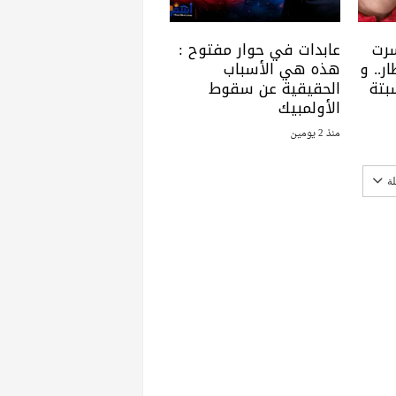
سرت
عابدات في حوار مفتوح :
ر.. و
هذه هي الأسباب
بتة
الحقيقية عن سقوط
الأولمبيك
منذ 2 يومين
ة