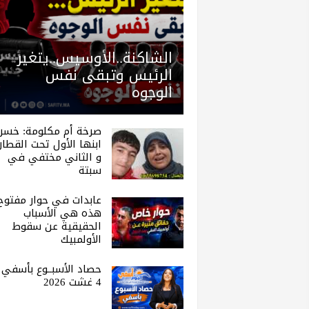
الشاكنة..الأوسيس..يتغير
الرئيس وتبقى نفس
الوجوه
صرخة أم مكلومة: خسر
ابنها الأول تحت القطار.
و الثاني مختفي في
سبتة
عابدات في حوار مفتوح 
هذه هي الأسباب
الحقيقية عن سقوط
الأولمبيك
حصاد الأسبــوع بأسفي |
4 غشت 2026