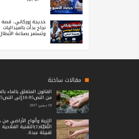
خديجة زوركاني.. قصة
نجاح بدأت بالميداليات
وتستمر بصناعة الأبطال
مقالات ساخنة
القانون المتعلق بالماء بال
من النص95-10إلى النص15-36
19 دجنبر، 2017
التربة وأنواع الأراضي من 
اللّغيّة(1)التقنية الفلاحية
لقبيلة عبدة.