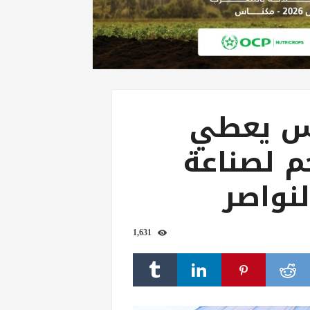
دس يعطي
م لصناعة
لنواصر
1,631