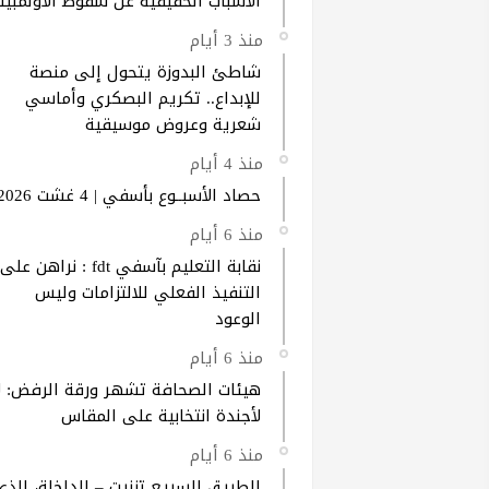
الأسباب الحقيقية عن سقوط الأولمبيك
منذ 3 أيام
شاطئ البدوزة يتحول إلى منصة
للإبداع.. تكريم البصكري وأماسي
شعرية وعروض موسيقية
منذ 4 أيام
حصاد الأسبــوع بأسفي | 4 غشت 2026
منذ 6 أيام
نقابة التعليم بآسفي fdt : نراهن على
التنفيذ الفعلي للالتزامات وليس
الوعود
منذ 6 أيام
هيئات الصحافة تشهر ورقة الرفض: ل
لأجندة انتخابية على المقاس
منذ 6 أيام
الطريق السريع تزنيت – الداخلة، الذي