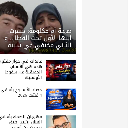
صرخة أم مكلومة: خسرت
ابنها الأول تحت القطار.. و
الثاني مختفي في سبتة
عابدات في حوار مفتوح 
هذه هي الأسباب
الحقيقية عن سقوط
الأولمبيك
حصاد الأسبــوع بأسفي |
4 غشت 2026
مهرجان الضحك بأسفي 
الفنان رشيد رفيق
يتحدث عن أسفي