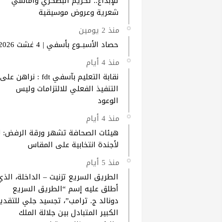
للإبداع.. تكريم البصكري وأماسي
شعرية وعروض موسيقية
منذ 2 يومين
حصاد الأسبــوع بأسفي | 4 غشت 2026
منذ 4 أيام
نقابة التعليم بآسفي fdt : نراهن على
التنفيذ الفعلي للالتزامات وليس
الوعود
منذ 4 أيام
هيئات الصحافة تشهر ورقة الرفض: ل
لأجندة انتخابية على المقاس
منذ 5 أيام
الطريق السريع تزنيت – الداخلة، الذي
أطلق عليه إسم “الطريق السريع
دونالد ج. ترامب”، تجسيد جلي للتقدير
الكبير المتبادل بين جلالة الملك