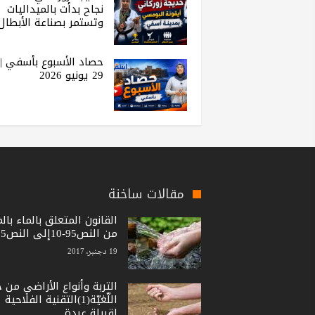
نجاح بدأت بالميداليات
وتستمر بصناعة الأبطال
حصاد الأسبوع بأسفي |
29 يونيو 2026
مقالات ساخنة
القانون المتعلق بالماء بال
من النص95-10إلى النص15-36
19 دجنبر، 2017
التربة وأنواع الأراضي من 
اللّغيّة(1)التقنية الفلاحية
لقبيلة عبدة.