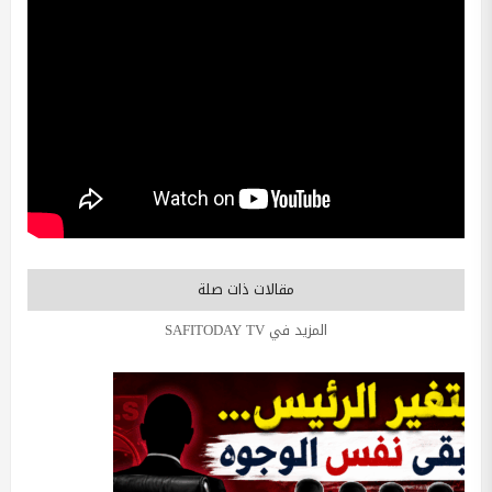
مقالات ذات صلة
المزيد في SAFITODAY TV