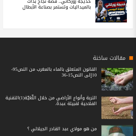
خديجة زوركاني.. قصة نجاح بدأت
بالميداليات وتستمر بصناعة الأبطال
مقالات ساخنة
القانون المتعلق بالماء بالمغرب من النص95-
10إلى النص15-36
التربة وأنواع الأراضي من خلال اللّغيّة(1)التقنية
الفلاحية لقبيلة عبدة.
من هو مولاي عبد القادر الجيلالي ؟