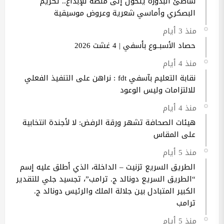
شاطئ البدوزة يتحول إلى منصة للإبداع.. تكريم
البصكري وأماسي شعرية وعروض موسيقية
منذ 3 أيام
حصاد الأسبــوع بأسفي | 4 غشت 2026
منذ 4 أيام
نقابة التعليم بآسفي fdt : نراهن على التنفيذ الفعلي
للالتزامات وليس الوعود
منذ 4 أيام
هيئات الصحافة تشهر ورقة الرفض: لا لأجندة انتخابية
على المقاس
منذ 5 أيام
الطريق السريع تزنيت – الداخلة، الذي أطلق عليه إسم
“الطريق السريع دونالد ج. ترامب”، تجسيد جلي للتقدير
الكبير المتبادل بين جلالة الملك والرئيس دونالد ج.
ترامب
منذ 5 أيام