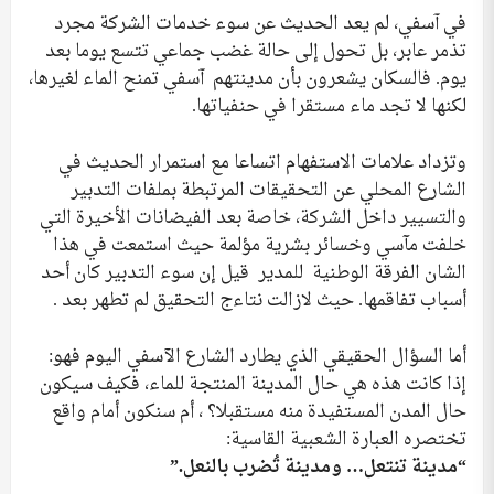
في آسفي، لم يعد الحديث عن سوء خدمات الشركة مجرد
تذمر عابر، بل تحول إلى حالة غضب جماعي تتسع يوما بعد
يوم. فالسكان يشعرون بأن مدينتهم آسفي تمنح الماء لغيرها،
لكنها لا تجد ماء مستقرا في حنفياتها.
وتزداد علامات الاستفهام اتساعا مع استمرار الحديث في
الشارع المحلي عن التحقيقات المرتبطة بملفات التدبير
والتسيير داخل الشركة، خاصة بعد الفيضانات الأخيرة التي
خلفت مآسي وخسائر بشرية مؤلمة حيث استمعت في هذا
الشان الفرقة الوطنية للمدير قيل إن سوء التدبير كان أحد
أسباب تفاقمها. حيث لازالت نتاءج التحقيق لم تطهر بعد .
أما السؤال الحقيقي الذي يطارد الشارع الآسفي اليوم فهو:
إذا كانت هذه هي حال المدينة المنتجة للماء، فكيف سيكون
حال المدن المستفيدة منه مستقبلا؟ ، أم سنكون أمام واقع
تختصره العبارة الشعبية القاسية:
“مدينة تنتعل… ومدينة تُضرب بالنعل.”