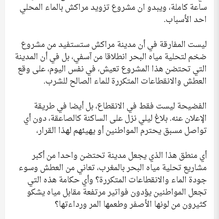
ساعة كاملة، ويبدو ان مشروع تزويد مراكش بالماء المحلي
احد الأسباب.
ليست المفارقة في أن مدينة مراكش ستستفيد من مشروع
ضخم لتحلية مياه البحر انطلاقا من آسفي، بل في أن المدينة
التي تحتضن هذا المشروع تعيش، في نفس اليوم، على وقع
العطش والانقطاعات المتكررة للماء الصالح للشرب.
الفضيحة ليست فقط في الانقطاع، بل أيضا في طريقة
الإعلان عنه. بلاغ ليلي نزل على الساكنة كالصاعقة، دون أي
تواصل مسبق يحترم المواطنين أو يهيئهم لهذا القرار،
أي منطق هذا الذي يجعل مدينة تحتضن واحدا من أكبر
مشاريع تحلية مياه البحر بالمغرب، تعاني من العطش وسوء
جودة الماء والانقطاعات المتكررة؟ وأي حكامة هذه التي
تجعل المواطنين يؤدون فواتير مرتفعة مقابل مياه يشكو
كثيرون من لونها الأصفر وطعمها المر ورداءتها؟