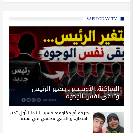
SAFITODAY TV
الشاكنة..الأوسيس..يتغير الرئيس
وتبقى نفس الوجوه
صرخة أم مكلومة: خسرت ابنها الأول تحت
القطار.. و الثاني مختفي في سبتة