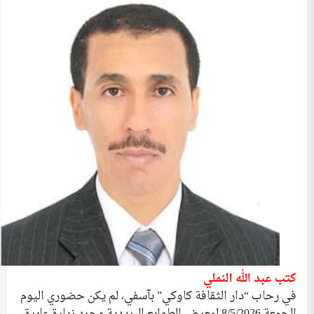
كتب عبد الله النملي
في رحاب “دار الثقافة كاوكي” بآسفي، لم يكن حضوري اليوم