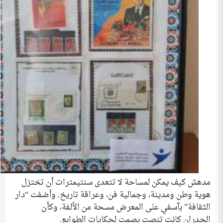
مدهش كيف يمكن لمساحة لا تتعدى سنتيمترات أن تختزل
هوية وطن ومدينة، وجمالية فن، وعراقة تاريخ. وأضفت “دار
الثقافة” بآسفي على المعرض مسحة من الألفة، وكأن
الجدران كانت تنصت بصمت لحكايات الطوابع.