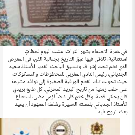
في غمرة الاحتفاء بشهر التراث، عشت اليوم لحظاتٍ
استثنائية، تلاقى فيها عبق التاريخ بجمالية الفن، في المعرض
الذي نظم تحت إشراف وتنسيق الباحث القدير الأستاذ سعيد
الجدياني، رئيس النادي المغربي للمخطوطات والمسكوكات،
حيث تحولت تلك القطع الورقية الصغيرة إلى نوافذ مشرعة
على حقب زمنية من تاريخ البريد المخزني. كل طابع بريدي
كان يحكي قصة، وكل ختمٍ كان نبضاً لزمنٍ مضى، استطاع
الأستاذ الجدياني بلمسته الخبيرة وشغفه المعهود أن يعيد
بعث الروح فيه.