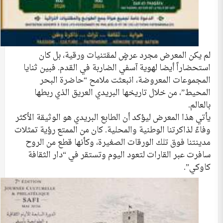
لم يكن المعرض مجرد عرضٍ لمقتنيات ورقية، بل كان
استحضاراً أيضا لهوية آسفي الضاربة في القدم. فبين ثنايا
المجموعات المعروضة، انبعثت ملامح “حاضرة البحر
المحيط”، من خلال تاريخها البريدي العريق الذي ربطها
بالعالم.
يأتي هذا المعرض ليؤكد أن الطابع البريدي هو الوثيقة الأكثر
وفاءً لذاكرتنا الوطنية والمحلية. كان من الممتع رؤية تمثلات
مدينتنا فوق تلك الورقات الصغيرة، وكأنها قطع من الروح
سافرت عبر القارات لتعود اليوم وتستقر في “دار الثقافة
كاوكي”.