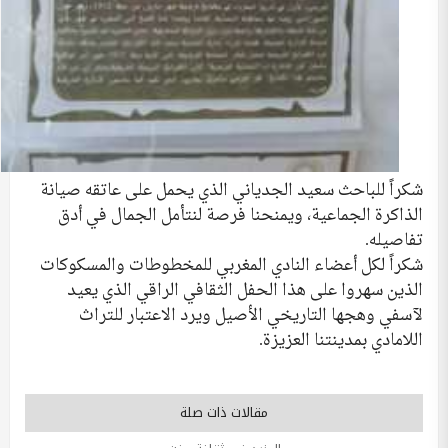
شكراً للباحث سعيد الجدياني الذي يحمل على عاتقه صيانة
الذاكرة الجماعية، ويمنحنا فرصة لنتأمل الجمال في أدق
تفاصيله.
شكراً لكل أعضاء النادي المغربي للمخطوطات والمسكوكات
الذين سهروا على هذا الحفل الثقافي الراقي الذي يعيد
لآسفي وهجها التاريخي الأصيل ويرد الاعتبار للتراث
اللامادي بمدينتنا العزيزة.
مقالات ذات صلة