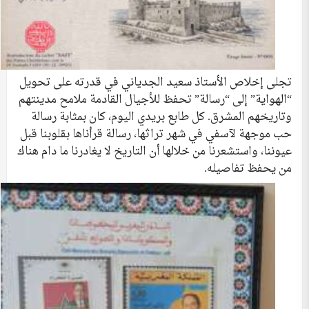
تجلى إخلاص الأستاذ سعيد الجدياني في قدرته على تحويل
“الهواية” إلى “رسالة” تحفظ للأجيال القادمة ملامح مدينتهم
وتاريخهم المشرق. كل طابع بريدي اليوم، كان بمثابة رسالة
حب موجهة لآسفي في شهر تراثها، رسالة قرأناها بقلوبنا قبل
عيوننا، واستشعرنا من خلالها أن التاريخ لا يغادرنا ما دام هناك
من يحفظ تفاصيله.