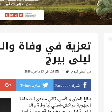
تعزية في وفاة والد
ليلى بيرج
من
أسفي اليوم
نشر في
23 مارس، 2026
شارك Facebook
شارك Twitter
ببالغ الحزن والأسى، تلقى منتدى الصحافة
الجهوية مراكش–آسفي نبأ وفاة والد
الزميلة ليلى بيرج عضو طاقم جريدة أسفي