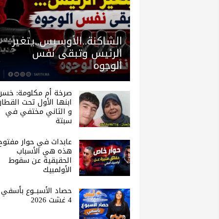
الشاكنة..الأوسيس..يتغير
الرئيس وتبقى نفس
الوجوه
صرخة أم مكلومة: خسر
ابنها الأول تحت القطار.
و الثاني مختفي في
سبتة
عابدات في حوار مفتوح 
هذه هي الأسباب
الحقيقية عن سقوط
الأولمبيك
حصاد الأسبــوع بأسفي |
4 غشت 2026