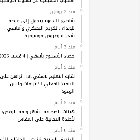
الأسباب الحقيقية عن سقوط الأولمبيك
منذ 2 يومين
شاطئ البدوزة يتحول إلى منصة
للإبداع.. تكريم البصكري وأماسي
شعرية وعروض موسيقية
منذ 3 أيام
حصاد الأسبــوع بأسفي | 4 غشت 2026
منذ 5 أيام
نقابة التعليم بآسفي fdt : نراهن على
التنفيذ الفعلي للالتزامات وليس
الوعود
منذ 5 أيام
هيئات الصحافة تشهر ورقة الرفض: ل
لأجندة انتخابية على المقاس
منذ 6 أيام
الطريق السريع تزنيت – الداخلة، الذي