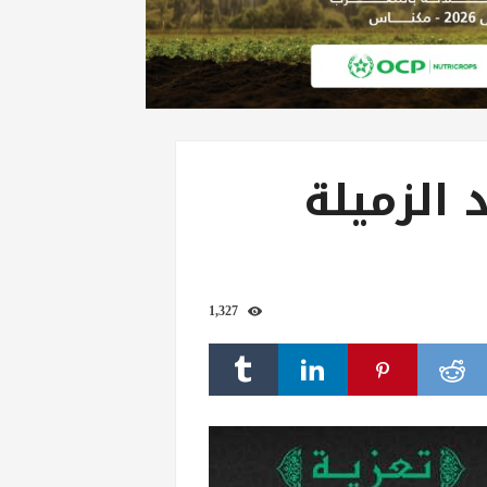
 الزميلة
1,327