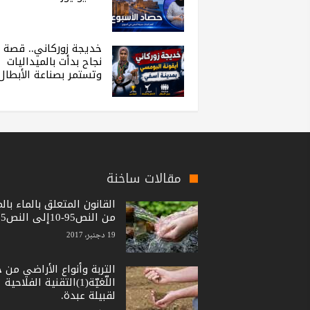
خديجة زوركاني.. قصة
نجاح بدأت بالميداليات
وتستمر بصناعة الأبطال
مقالات ساخنة
القانون المتعلق بالماء بال
من النص95-10إلى النص15-36
19 دجنبر، 2017
التربة وأنواع الأراضي من 
اللّغيّة(1)التقنية الفلاحية
لقبيلة عبدة.