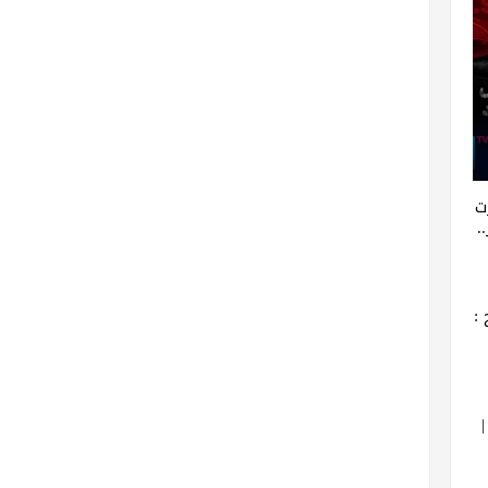
ت
.
: