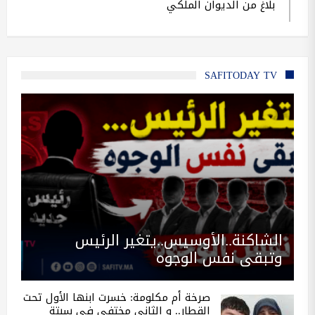
بلاغ من الديوان الملكي
SAFITODAY TV
الشاكنة..الأوسيس..يتغير الرئيس
وتبقى نفس الوجوه
صرخة أم مكلومة: خسرت ابنها الأول تحت
القطار.. و الثاني مختفي في سبتة