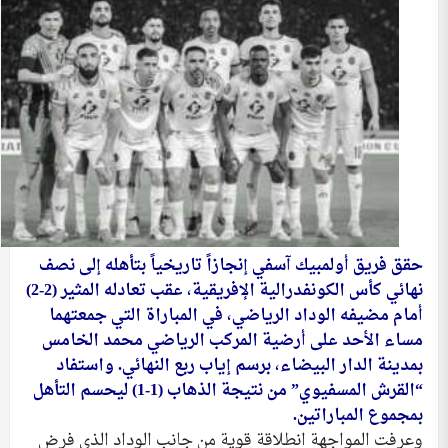
حقق فريق أولمبيك آسفي إنجازاً تاريخياً بتأهله إلى نصف
نهائي كأس الكونفدرالية الإفريقية، عقب تعادله المثير (2-2)
أمام مضيفه الوداد الرياضي، في المباراة التي جمعتهما
مساء الأحد على أرضية المركب الرياضي محمد الخامس
بمدينة الدار البيضاء، برسم إياب ربع النهائي. واستفاد
“القرش المسفيوي” من نتيجة الذهاب (1-1) ليحسم التأهل
بمجموع المباراتين.
وعرفت المواجهة انطلاقة قوية من جانب الوداد الذي فرض