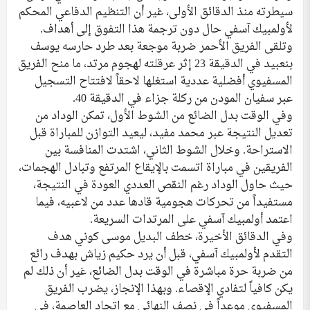
سيطرته منذ الدقائق الأولى، غير أن التنظيم الدفاعي المحكم
لأولمبيك آسفي حال دون ترجمة هذا التفوق إلى أهداف.
وتلقى الفريق الأحمر ضربة موجعة بعد طرد حارسه يوسف
بنعبيد في الدقيقة 23 إثر عرقلته لهجوم مرتد، ما منح الفريق
المسفيوي أفضلية عددية استغلها لاحقاً لافتتاح التسجيل
عبر سفيان المودن من ركلة جزاء في الدقيقة 40.
وفي الوقت بدل الضائع من الشوط الأول، تمكن الوداد من
تعديل النتيجة عبر محمد مفيد، ليعيد التوازن للمباراة قبل
الاستراحة. وخلال الشوط الثاني، اشتدت المنافسة بين
الفريقين في مباراة اتسمت بالإيقاع المرتفع وتبادل الهجمات،
حيث حاول الوداد رغم النقص العددي العودة في النتيجة،
مستفيداً من تحركات هجومية قادها عدد من لاعبيه، فيما
اعتمد أولمبيك آسفي على المرتدات السريعة.
وفي الدقائق الأخيرة، خطف البديل موسى كوني هدف
التقدم لأولمبيك آسفي، قبل أن يرد حكيم زياش بهدف رائع
من ضربة حرة مباشرة في الوقت بدل الضائع، غير أن ذلك لم
يكن كافياً لتفادي الإقصاء. وبهذا الإنجاز، يضرب الفريق
المسفيوي موعداً في نصف النهائي مع اتحاد العاصمة، في