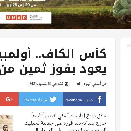
كأس الكاف.. أولمب
يعود بفوز ثمين من 
من
أسفي اليوم
نشر في
19 شتنبر، 2025
شارك Facebook
شارك Twitter
حقق فريق أولمبيك آسفي انتصاراً ثميناً
خارج ميدانه بعد فوزه على جمعية نجيليك
النيجري بهدف دون رد، في المباراة التي