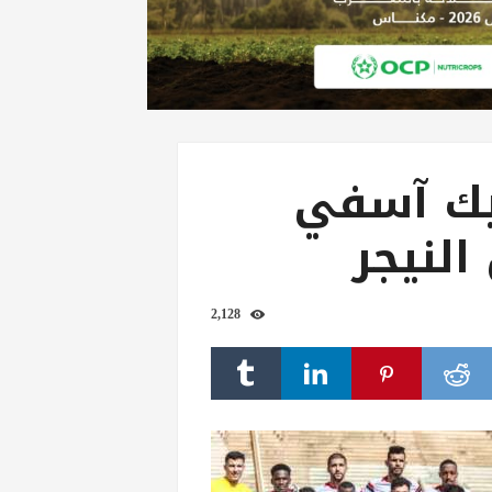
يك آسفي
النيجر
2,128