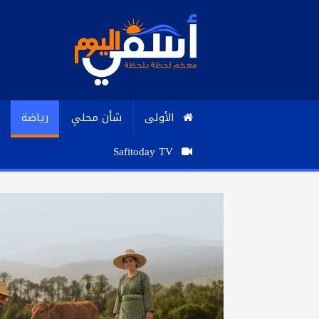
الأولى
شأن محلي
رياضة
Safitoday TV