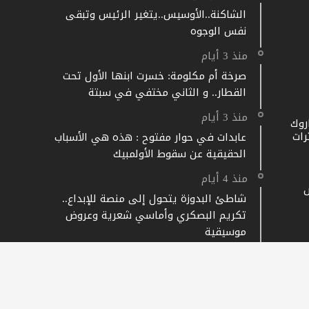
الشاكنة..الأوسيس..يتغير الرئيس وتبقى
نفس الوجوه
منذ 3 أيام
صرخة أم مكلومة: خسرت ابنها الأول تحت
القطار.. و الثاني مختفي في سبتة
منذ 3 أيام
روك
رات
عابدات في حوار مفتوح : هذه هي الأسباب
الحقيقية عن سقوط الأولمبيك
منذ 4 أيام
شاطئ البدوزة يتحول إلى منصة للإبداع..
تكريم البصكري وأماسي شعرية وعروض
موسيقية
 أو إعادة إنتاج أو طباعة دون إذن.