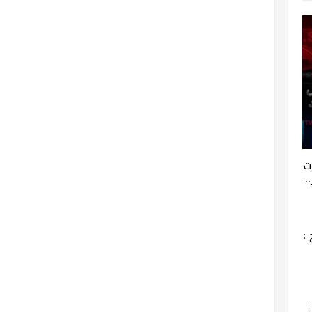
ت
.
: