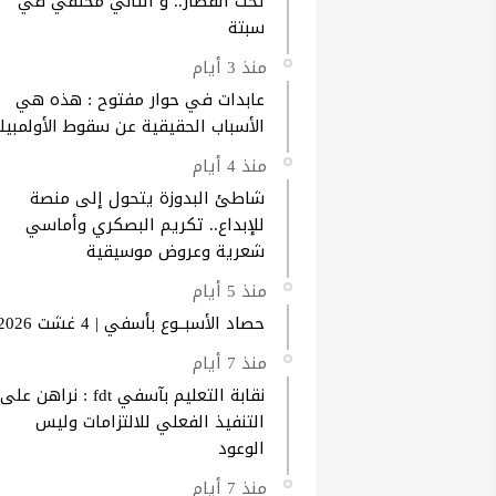
تحت القطار.. و الثاني مختفي في
سبتة
منذ 3 أيام
عابدات في حوار مفتوح : هذه هي
الأسباب الحقيقية عن سقوط الأولمبيك
منذ 4 أيام
شاطئ البدوزة يتحول إلى منصة
للإبداع.. تكريم البصكري وأماسي
شعرية وعروض موسيقية
منذ 5 أيام
حصاد الأسبــوع بأسفي | 4 غشت 2026
منذ 7 أيام
نقابة التعليم بآسفي fdt : نراهن على
التنفيذ الفعلي للالتزامات وليس
الوعود
منذ 7 أيام