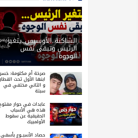
الشاكنة..الأوسيس..يتغير
الرئيس وتبقى نفس
الوجوه
صرخة أم مكلومة: خسر
ابنها الأول تحت القطار.
و الثاني مختفي في
سبتة
عابدات في حوار مفتوح 
هذه هي الأسباب
الحقيقية عن سقوط
الأولمبيك
حصاد الأسبــوع بأسفي |