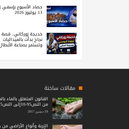
حصاد الأسبوع بإسفي |
13 يوليوز 2026
خديجة زوركاني.. قصة
نجاح بدأت بالميداليات
وتستمر بصناعة الأبطال
مقالات ساخنة
القانون المتعلق بالماء بال
من النص95-10إلى النص15-36
19 دجنبر، 2017
التربة وأنواع الأراضي من 