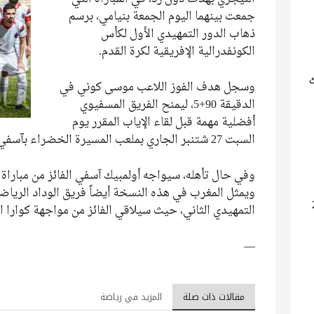
جمعت بينهما اليوم الجمعة بنيامي، برسم
ذهاب الدور التمهيدي الأول لكأس
الكونفدرالية الإفريقية لكرة القدم.
وسجل هدف الفوز اللاعب موسى كوني في
الدقيقة 90+5، ليمنح الفريق المسفيوي
أفضلية مهمة قبل لقاء الإياب المقرر يوم
السبت 27 شتنبر الجاري بملعب المسيرة الخضراء بآسفي.
وفي حال تأهله، سيواجه أولمبيك آسفي الفائز من مباراة 
ويمثل المغرب في هذه النسخة أيضاً فريق الوداد الريا
التمهيدي الثاني، حيث سيلاقي الفائز من مواجهة كوارا ا
—
مقالات ذات صلة
المزيد في رياضة