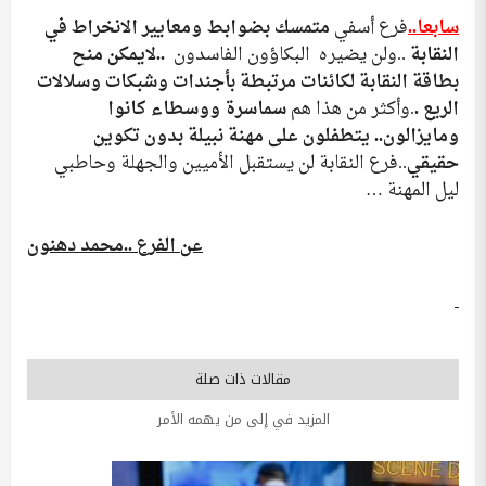
سابعا..
فرع أسفي
متمسك بضوابط ومعايير الانخراط في
النقابة
..ولن يضيره البكاؤون الفاسدون
..لايمكن منح
بطاقة النقابة لكائنات مرتبطة بأجندات وشبكات وسلالات
الريع .
.وأكثر من هذا هم
سماسرة ووسطاء كانوا
ومايزالون.. يتطفلون على مهنة نبيلة بدون تكوين
حقيقي
..فرع النقابة لن يستقبل الأميين والجهلة وحاطبي
ليل المهنة …
عن الفرع ..محمد دهنون
مقالات ذات صلة
المزيد في إلى من يهمه الأمر