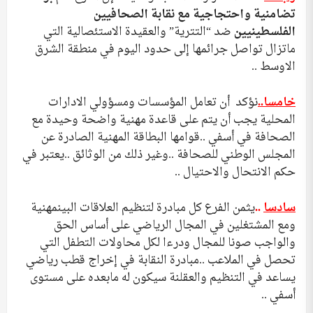
تضامنية واحتجاجية مع نقابة الصحافيين
الفلسطينيين
ضد “التترية” والعقيدة الاستئصالية التي
ماتزال تواصل جرائمها إلى حدود اليوم في منطقة الشرق
الاوسط ..
خامسا..
نؤكد أن تعامل المؤسسات ومسؤولي الادارات
المحلية يجب أن يتم على قاعدة مهنية واضحة وحيدة مع
الصحافة في أسفي ..قوامها البطاقة المهنية الصادرة عن
المجلس الوطني للصحافة ..وغير ذلك من الوثائق ..يعتبر في
حكم الانتحال والاحتيال ..
سادسا
..
يثمن الفرع كل مبادرة لتنظيم العلاقات البينمهنية
ومع المشتغلين في المجال الرياضي على أساس الحق
والواجب صونا للمجال ودرءا لكل محاولات التطفل التي
تحصل في الملاعب ..مبادرة النقابة في إخراج قطب رياضي
يساعد في التنظيم والعقلنة سيكون له مابعده على مستوى
أسفي ..