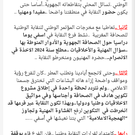
الوطني .تسائل المحلي بتقاطعاته الجهوية..أساسا حتى
يكون
حضور
النقابة في منطقتنا واضحا .
.مفيدا ومهنيا
..
ثانيا ..
تعاطيا مع مخرجات المؤتمر الوطني للنقابة الوطنية
للصحافة المغربية ..نشط فرع النقابة في
اسفي يوما
دراسيا حول الصحافة الجهوية والأدوار المنوطة بها
..سؤال المهنية والأخلاقيات ..مطلع سنة 2024 الاخذة في
الانصرام..
..حضره المهنيون ومنخرطو النقابة ..
ثالثا ..
وحتى لانجمع أيادينا ونطلب المطر ..كان للفرع رؤية
ومواقف واضحة إزاء هاته البشاعات التي تخترق جسمنا
الاعلامي ..
ولم نتردد لحظة واحدة في إطلاق مشروع
تكوين هادف في الصحافة وأجناسها وفي مواثيق
الاخلاقيات وطنيا ودوليا..وبهذا تكون النقابة عبر فرعها قد
انخرطت في التكوين
لرفع
الغشاوة المهنية وتجاوز
“الهمجيةالاعلامية
” التي بتنا نعيشها في أسفي …..
رابعا ..
كامتداد لقرارات النقابة وطنيا ..فإن الفرع قام
بوقفة