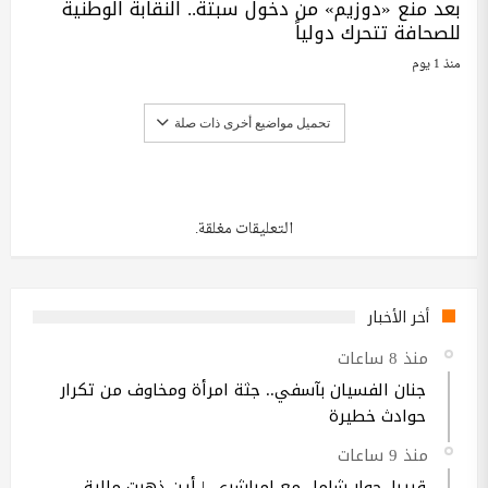
بعد منع «دوزيم» من دخول سبتة.. النقابة الوطنية
للصحافة تتحرك دولياً
منذ 1 يوم
تحميل مواضيع أخرى ذات صلة
التعليقات مغلقة.
أخر الأخبار
منذ 8 ساعات
جنان الفسيان بآسفي.. جثة امرأة ومخاوف من تكرار
حوادث خطيرة
منذ 9 ساعات
قريبا..حوار شامل مع لمباشري..| أين ذهبت مالية