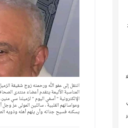
ا
انتقل إلى عفو الله ورحمته زوج شقيقة الزميل 
المناسبة الأليمة يتقدم أعضاء منتدى الصحا
الإلكترونية ” أسفي اليوم ” لزميلنا سي منير،
ومواساتهم القلبية ، سائلين المولى عز وجل 
يسكنه فسيح جناته وأن يلهم أهله وذويه الصب