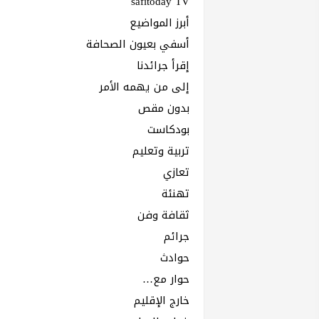
safitoday TV
أبرز المواضيع
أسفي بعيون الصحافة
إقرأ جرائدنا
إلى من يهمه الأمر
بدون مقص
بودكاست
تربية وتعليم
تعازي
تهنئة
ثقافة وفن
جرائم
حوادث
حوار مع…
خارج الإقليم