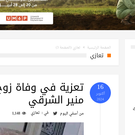
الصفحة الرئيسية
تعازي
(الصفحة 3)
تعازي
تعزية في وفاة زوج
16
منير الشرقي
أكتوبر
2024
في :
تعازي
من
أسفي اليوم
1,148