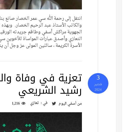
انتقل إلى رحمة الله سي عمر الخصار صانع بناد
والكاتب الأستاذ عبد الرحيم الخصار. وبهذه ا
الجهوية مراكش أسفي وطاقم جريدته الورقية و
التعازي وأصدق عبارات المواساة للأخوين سي
الأسرة الكريمة ، سائلين المولى عز وجل أن ي
تعزية في وفاة وال
3
رشيد الشريعي
شتنبر
2024
في :
تعازي
من
أسفي اليوم
1,216