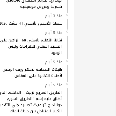
للإبداع.. تكريم البصكري وأماسي
شعرية وعروض موسيقية
منذ 3 أيام
حصاد الأسبــوع بأسفي | 4 غشت 2026
منذ 5 أيام
نقابة التعليم بآسفي fdt : نراهن على
التنفيذ الفعلي للالتزامات وليس
الوعود
منذ 5 أيام
هيئات الصحافة تشهر ورقة الرفض: ل
لأجندة انتخابية على المقاس
منذ 5 أيام
الطريق السريع تزنيت – الداخلة، الذي
أطلق عليه إسم “الطريق السريع
دونالد ج. ترامب”، تجسيد جلي للتقدير
الكبير المتبادل بين جلالة الملك