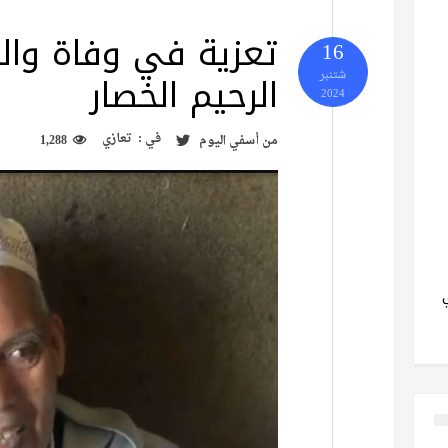
تعزية في وفاة والد
16
الرحيم الخصار
شتنبر
2024
في :
تعازي
من
أسفي اليوم
1,288