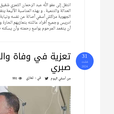
انتقل إلى عفو الله عبد الرحمان الثمري شقيق
العدالة والتنمية . و بهذه المناسبة الأليمة
الجهوية مراكش أسفي أصالة عن نفسه ونيابة
ادريس وجميع أفراد عائلته بتعازيهم الحارة و
أن يتغمد المرحوم بواسع رحمته وأن يسكنه
تعزية في وفاة والد
31
صبري
غشت
2024
في :
تعازي
من
أسفي اليوم
991