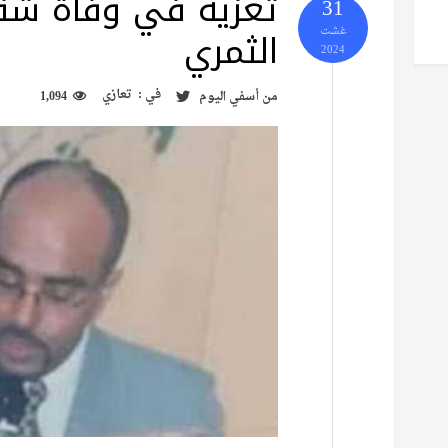
تعزية في وفاة شق
31
الثمري
غشت
2024
في :
تعازي
من
أسفي اليوم
1,094