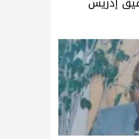
يق إدريس