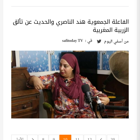
الفاعلة الجمعوية هند الناصري والحديث عن تألق
الزربية المغربية
في :
safitoday TV
من
أسفي اليوم
20
12
11
10
9
8
الأول