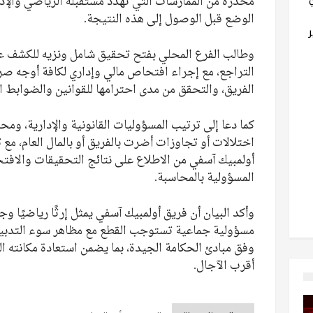
محذرة من الممارسات التي تهدد مستقبله الرياضي والإد
الوضع قبل الوصول إلى هذه النتيجة.
وطالب الفرع المحلي بفتح تحقيق شامل ونزيه للكشف عن
التراجع، مع إجراء افتحاص مالي وإداري لكافة أوجه صرف
الفريق، والتحقق من مدى احترامها للقوانين والضوابط ال
كما دعا إلى ترتيب المسؤوليات القانونية والإدارية، وم
اختلالات أو تجاوزات أضرت بالفريق أو بالمال العام، مع 
أولمبيك آسفي من الاطلاع على نتائج التحقيقات والافتح
المسؤولية بالمحاسبة.
وأكد البيان أن فريق أولمبيك آسفي يمثل إرثًا رياضيًا وج
مسؤولية جماعية تستوجب القطع مع مظاهر سوء التدبير
وفق مبادئ الحكامة الجيدة، بما يضمن استعادة مكانته 
أقرب الآجال.