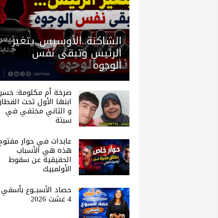
الشاكنة..الأوسيس..يتغير
الرئيس وتبقى نفس
الوجوه
صرخة أم مكلومة: خسر
ابنها الأول تحت القطار.
و الثاني مختفي في
سبتة
عابدات في حوار مفتوح 
هذه هي الأسباب
الحقيقية عن سقوط
الأولمبيك
حصاد الأسبــوع بأسفي |
4 غشت 2026