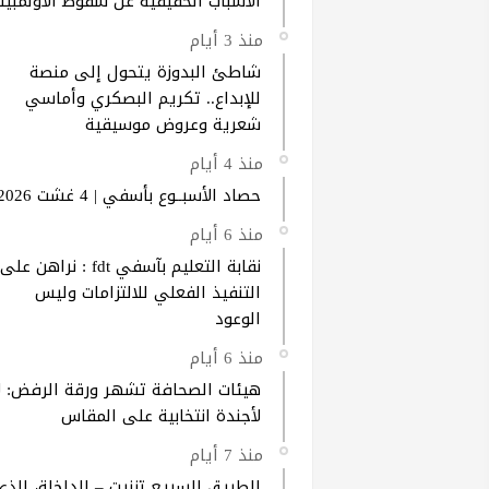
الأسباب الحقيقية عن سقوط الأولمبيك
منذ 3 أيام
شاطئ البدوزة يتحول إلى منصة
للإبداع.. تكريم البصكري وأماسي
شعرية وعروض موسيقية
منذ 4 أيام
حصاد الأسبــوع بأسفي | 4 غشت 2026
منذ 6 أيام
نقابة التعليم بآسفي fdt : نراهن على
التنفيذ الفعلي للالتزامات وليس
الوعود
منذ 6 أيام
هيئات الصحافة تشهر ورقة الرفض: ل
لأجندة انتخابية على المقاس
منذ 7 أيام
الطريق السريع تزنيت – الداخلة، الذي