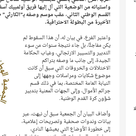
واستيائه من الوضعية التي آل إليها فريق أولمبيك آسف
القسم الوطني الثاني، عقب موسم وصفه بـ”الكارثي” ظل
الأخيرة من البطولة الاحترافية.
واعتبر الفرع، في بيان له، أن هذا السقوط لم
يكن مفاجئًا، بل جاء نتيجة سنوات من سوء
التدبير والتسيير الارتجالي، وغياب الحكامة
الجيدة، إلى جانب ما وصفه بتراكم
الاختلالات والخروقات التي سبق أن كانت
موضوع شكايات ومراسلات وجهها إلى
النيابة العامة المختصة، بما في ذلك قسم
جرائم الأموال، وإلى الجهات المعنية بتدبير
شؤون كرة القدم الوطنية.
ا
وأضاف البيان أن الجمعية سبق أن نبهت، عبر
بيانات وندوات صحفية وتصريحات إعلامية،
إلى خطورة الأوضاع التي يعيشها النادي،