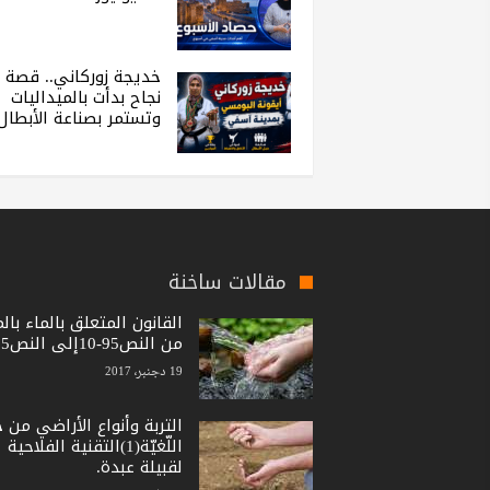
خديجة زوركاني.. قصة
نجاح بدأت بالميداليات
وتستمر بصناعة الأبطال
مقالات ساخنة
القانون المتعلق بالماء بال
من النص95-10إلى النص15-36
19 دجنبر، 2017
التربة وأنواع الأراضي من 
اللّغيّة(1)التقنية الفلاحية
لقبيلة عبدة.