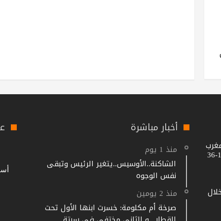
أخبار مباشرة
عل
مغرب
منذ 1 يوم
الشاكنة..الأوسيس..يتغير الرئيس وتبقى
نفس الوجوه
خلال
منذ 2 يومين
صرخة أم مكلومة: خسرت ابنها الأول تحت
القطار.. و الثاني مختفي في سبتة