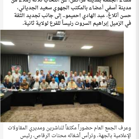
مساء الجمعة بمدينة مراكش، عن انتخاب ثلاثة زملاء من
مدينة آسفي أعضاء بالمكتب الجهوي سعيد الجدياني،
حسن أتلاغ، عبد الهادي احميمو.. إلى جانب تجديد الثقة
في الزميل إبراهيم السروت رئيساً للفرع لولاية ثانية.
وعرف الجمع العام حضوراً مكثفاً للناشرين ومديري المقاولات
الإعلامية بالجهة، وترأس أشغاله محتات الرقاص، رئيس