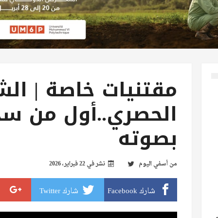
مقتنيات خاصة | الش
الحصري..أول من سج
بصوته
من
أسفي اليوم
نشر في
22 فبراير، 2026
شارك Facebook
شارك Twitter