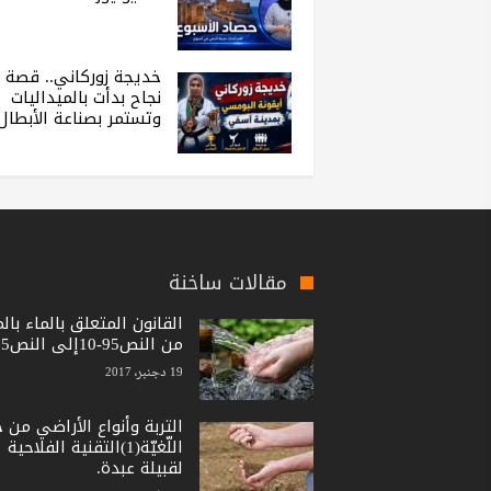
خديجة زوركاني.. قصة
نجاح بدأت بالميداليات
وتستمر بصناعة الأبطال
مقالات ساخنة
القانون المتعلق بالماء بال
من النص95-10إلى النص15-36
19 دجنبر، 2017
التربة وأنواع الأراضي من 
اللّغيّة(1)التقنية الفلاحية
لقبيلة عبدة.