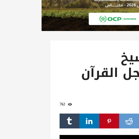
يخ
ل القرآن
762