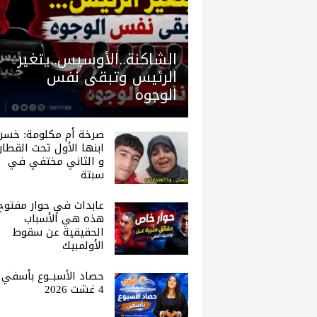
الشاكنة..الأوسيس..يتغير
الرئيس وتبقى نفس
الوجوه
صرخة أم مكلومة: خسر
ابنها الأول تحت القطار.
و الثاني مختفي في
سبتة
عابدات في حوار مفتوح 
هذه هي الأسباب
الحقيقية عن سقوط
الأولمبيك
حصاد الأسبــوع بأسفي |
4 غشت 2026