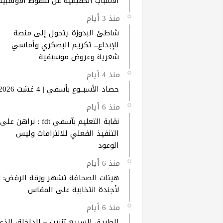
الأسباب الحقيقية عن سقوط الأولمبيك
منذ 3 أيام
شاطئ البدوزة يتحول إلى منصة
للإبداع.. تكريم البصكري وأماسي
شعرية وعروض موسيقية
منذ 4 أيام
حصاد الأسبــوع بأسفي | 4 غشت 2026
منذ 6 أيام
نقابة التعليم بآسفي fdt : نراهن على
التنفيذ الفعلي للالتزامات وليس
الوعود
منذ 6 أيام
هيئات الصحافة تشهر ورقة الرفض: ل
لأجندة انتخابية على المقاس
منذ 6 أيام
الطريق السريع تزنيت – الداخلة، الذي