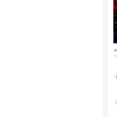
ت
.
: