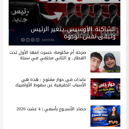
الشاكنة..الأوسيس..يتغير الرئيس
وتبقى نفس الوجوه
صرخة أم مكلومة: خسرت ابنها الأول تحت
القطار.. و الثاني مختفي في سبتة
عابدات في حوار مفتوح : هذه هي
الأسباب الحقيقية عن سقوط الأولمبيك
حصاد الأسبــوع بأسفي | 4 غشت 2026