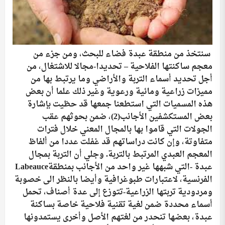
سنتخذ من منطقة عبدة فضاء للبحث، ومن جزء من
معجم ساكنتها الفلاحية – تحديدا-مجالا للاشتغال، من
أجل تحديد أسماء التربة والأراضي وما يرتبط بها من
مميزات زراعية ومائية ورعوية وغير ذلك علما أن بعض
هذه المسميات التي استطعنا جمعها قد حظيت بإشارة
بعض المستكشفين الأجانب
(2)
، ضمن بحوثهم عقب
الجولات التي قاموا بها بالمجال المعني خلال فترات
متفاوتة، وإن كانت دراساتهم قد غفلت عددا من ألفاظ
المعجم العبدي المرتبط بالتربة. وجلي أن التربة بمجال
عبدة -التي شبهها غير واحد من الأجانب بمنطقة
Labeauce
الفرنسية، لاعتبارات طبوغرافية وأيضا بالنظر الى خصوبة
ومردودية تربتها الزراعية-تتوزع إلى عدة أصناف، تحمل
أسماء محددة ضمن لغية تقنية فلاحية خاصة بساكنة
عبدة، بعضها تنحدر من لغتهم الأصل وأخرى يستمدونها