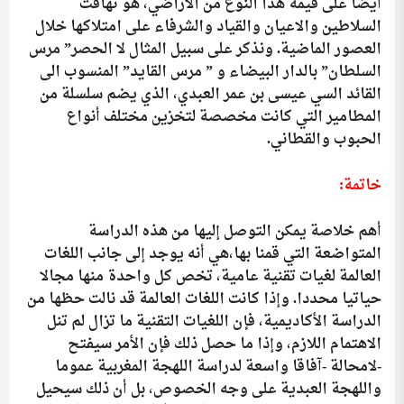
أيضا على قيمة هذا النوع من الأراضي، هو تهافت
السلاطين والاعيان والقياد والشرفاء على امتلاكها خلال
العصور الماضية. ونذكر على سبيل المثال لا الحصر” مرس
السلطان” بالدار البيضاء و ” مرس القايد” المنسوب الى
القائد السي عيسى بن عمر العبدي، الذي يضم سلسلة من
المطامير التي كانت مخصصة لتخزين مختلف أنواع
الحبوب والقطاني.
خاتمة:
أهم خلاصة يمكن التوصل إليها من هذه الدراسة
المتواضعة التي قمنا بها،هي أنه يوجد إلى جانب اللغات
العالمة لغيات تقنية عامية، تخص كل واحدة منها مجالا
حياتيا محددا. وإذا كانت اللغات العالمة قد نالت حظها من
الدراسة الأكاديمية، فإن اللغيات التقنية ما تزال لم تنل
الاهتمام اللازم، وإذا ما حصل ذلك فإن الأمر سيفتح
-لامحالة -آفاقا واسعة لدراسة اللهجة المغربية عموما
واللهجة العبدية على وجه الخصوص، بل أن ذلك سيحيل