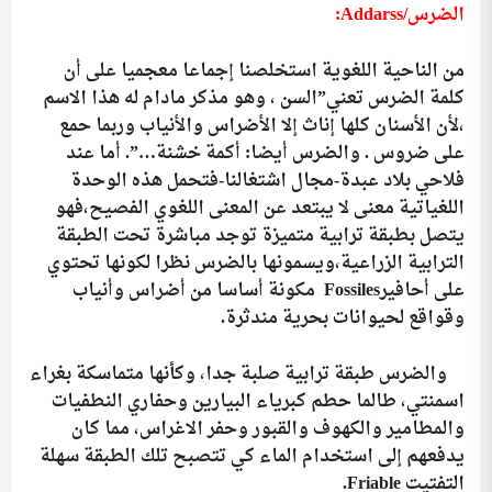
الضرس/
Addarss
:
من الناحية اللغوية استخلصنا إجماعا معجميا على أن
كلمة الضرس تعني”السن ، وهو مذكر مادام له هذا الاسم
،لأن الأسنان كلها إناث إلا الأضراس والأنياب وربما حمع
على ضروس . والضرس أيضا: أكمة خشنة…”. أما عند
فلاحي بلاد عبدة-مجال اشتغالنا-فتحمل هذه الوحدة
اللغياتية معنى لا يبتعد عن المعنى اللغوي الفصيح،فهو
يتصل بطبقة ترابية متميزة توجد مباشرة تحت الطبقة
الترابية الزراعية،ويسمونها بالضرس نظرا لكونها تحتوي
على أحافير
Fossiles
مكونة أساسا من أضراس وأنياب
وقواقع لحيوانات بحرية مندثرة.
والضرس طبقة ترابية صلبة جدا، وكأنها متماسكة بغراء
اسمنتي، طالما حطم كبرياء البيارين وحفاري النطفيات
والمطامير والكهوف والقبور وحفر الاغراس، مما كان
يدفعهم إلى استخدام الماء كي تتصبح تلك الطبقة سهلة
التفتيت
Friable
.