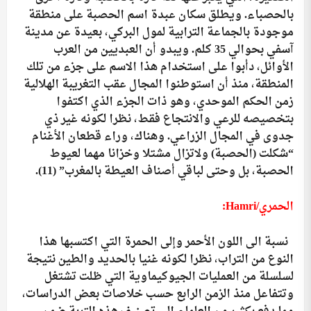
بالحصباء. ويطلق سكان عبدة اسم الحصبة على منطقة
موجودة بالجماعة الترابية لمول البركي، بعيدة عن مدينة
آسفي بحوالي 35 كلم. ويبدو أن العبديين من العرب
الأوائل، دأبوا على استخدام هذا الاسم على جزء من تلك
المنطقة، منذ أن استوطنوا المجال عقب التغريبة الهلالية
زمن الحكم الموحدي، وهو ذات الجزء الذي اكتفوا
بتخصيصه للرعي والانتجاع فقط، نظرا لكونه غير ذي
جدوى في المجال الزراعي. وهناك، وراء قطعان الأغنام
“شكلت (الحصبة) ولاتزال مشتلا وخزانا مهما لعيوط
الحصبة، بل وحتى لباقي أصناف العيطة بالمغرب”
(11).
الحمري/
Hamri
:
نسبة الى اللون الأحمر وإلى الحمرة التي اكتسبها هذا
النوع من التراب، نظرا لكونه غنيا بالحديد والطين نتيجة
لسلسلة من العمليات الجيوكيماوية التي ظلت تشتغل
وتتفاعل منذ الزمن الرابع حسب خلاصات بعض الدراسات،