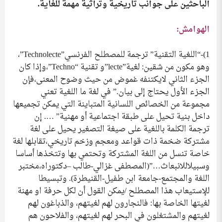
الباحثين على جوانب تاريخية وتراثية مهمة للغاية.
الهوامش:
1)-“اللغية التقنية” ترجمة للمصطلح الفرنسي”Technolecte”،
وهو مكون من شقين: لغية”lecte”و تقنية “Techno”،وإذا كان
الجزء الثاني لايكتنفه غموض من حيث وضوح المعنى،فإن
الجزء الأول يحتاج إلى بيان.” في لغة ما اللغية تعني
مجموعة من الخصائص اللسانية المتباينة التي يمكن تجميعها
داخل بنية تحيل على طبقة اجتماعية أو مهنية” …. إن
ترجمة الكلمة باللغية على صيغة التصغير يحيل على لغة
مشتركة ضخمة ذات قواعد ومعجم وزخم تاريخي،تقابلها لغة
خاصة تنسل من اللغة المشتركة وتحتمي بها وتتخذها أساسا
وسبيلاللانبعاث…”(المصطفى غزالي-طالب –دكتوراه،مختبر
اللغة والمجتمع-جامعة ابن طفيل-القنيطرة). وتبسيطا
للإستيعاب هذا المصطلح /يمكن القول أن لكل حرفة او مهنة
لغيتها الخاصة بها: فالنجارون لهم لغيتهم، والذباغون لهم
لغيتهم والمشتغلون في البحر لهم لغيتهم، والفلاحون هم