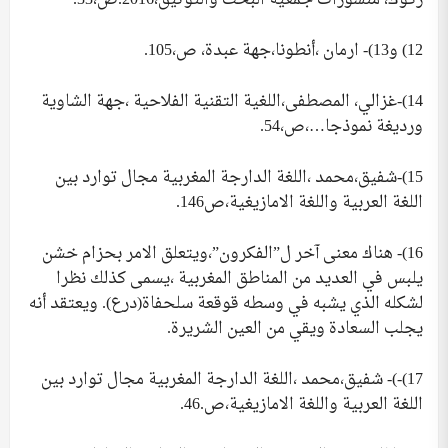
ركوك، منشورات جمعية البحث والتوثيق،2016.ص،33.
12) و13)- ارمان ،أنطونا،جهة عبدة، ص،105.
14)-غزالي، المصطفى،اللغية التقنية الفلاحية ،جهة الشاوية
ورديغة نموذجا…،ص،54.
15)-شفيق،محمد ،اللغة الدارجة المغربية مجال توارد بين
اللغة العربية واللغة الامازيغية،ص146.
16)- هناك معنى آخر ل”الفكرون”،ويتعلق الامر بحزام خشن
يلبس في العديد من المناطق المغربية ،يسمى كذلك نظرا
لشكله الذي يشبه في وسطه قوقعة سلحفاة(درع). ويعتقد أنه
يجلب السعادة ويقي من العين الشريرة.
17)-)- شفيق،محمد ،اللغة الدارجة المغربية مجال توارد بين
اللغة العربية واللغة الامازيغية،ص.46.