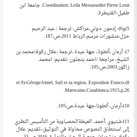
Coordination: Leila Messaoudiet Pierre Lerat. جامعة ابن
طفيل-القنيطرة.
5)و6)- إدمون ،دوتي،مراكش، ترجمة : عبد الرحيم
حزل،منشورات مرسم،الرباط 2011،ص،187.
7)- أرمان ،أنطونا، جهة عبدة ،ترجمة :علال ركوك/محمد بن
الشيخ، مراجعة /احمد بنجلون ،تقديم: امحمد
زاكور،2003،ص،105.
8)et 9)-GéorgeAimel, Safi et sa region, Exposition Franco-
Marocaine,Casablanca,1915,p,26.
10)-أرمان، أنطونا،جهة عبدة،ص،105.
11)-شتيوي ،أحمد، العيطةالحصباوية من التأسيس النظري
إلى استنطاق النصوص-محاولة في التوثيق-،تقديم: علال