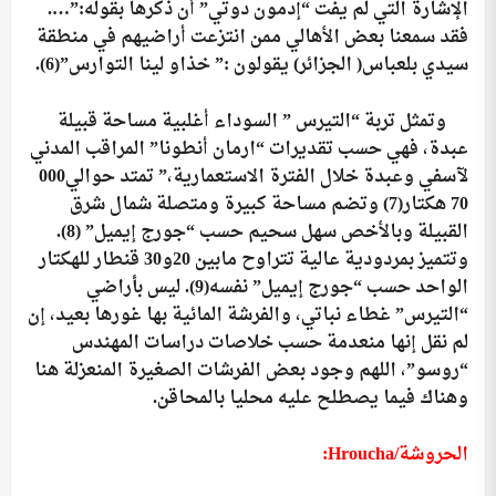
الإشارة التي لم يفت “إدمون دوتي” أن ذكرها بقوله:”….
فقد سمعنا بعض الأهالي ممن انتزعت أراضيهم في منطقة
سيدي بلعباس( الجزائر) يقولون :” خذاو لينا التوارس”
(6)
.
وتمثل تربة “التيرس ” السوداء أغلبية مساحة قبيلة
عبدة، فهي حسب تقديرات “ارمان أنطونا” المراقب المدني
لآسفي وعبدة خلال الفترة الاستعمارية،” تمتد حوالي000
70 هكتار
(7)
وتضم مساحة كبيرة ومتصلة شمال شرق
القبيلة وبالأخص سهل سحيم حسب “جورج إيميل”
(8).
وتتميز بمردودية عالية تتراوح مابين 20و30 قنطار للهكتار
الواحد حسب “جورج إيميل” نفسه
(9).
ليس بأراضي
“التيرس” غطاء نباتي، والفرشة المائية بها غورها بعيد، إن
لم نقل إنها منعدمة حسب خلاصات دراسات المهندس
“روسو”، اللهم وجود بعض الفرشات الصغيرة المنعزلة هنا
وهناك فيما يصطلح عليه محليا بالمحاقن.
الحروشة/
Hroucha
: