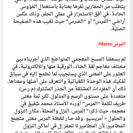
يتطلب من الحفارين نقرها بعناية باستعمال الفؤوس
الحادة، في أفق الاستمرار في عملي الحفر، وذلك عكس
أراضي “المرس” أو “الضرس” حيث تغيب هذه الصفيحة
الصلبة.
المرس/
Marss
:
لم يسعفنا المسح المعجمي المتواضع الذي أجريناه بين
مختلف معاجم لغة الضاد، الورقية منها والالكترونية، في
العثور على المعنى الذي يستجيب لما نطمح اليه في سياق
تفكيك هذه الوحدة اللغياتية والتعرف على أصلها ومعناها.
ذلك أن المفردات المشتقة من الجذر المشترك (م ر س)
متعددة على مستوى الرسم والمدلول. لكن ثمة معنى
طريف لكلمة “المرس” أورده الأستاذ محمد شفيق في
معجمه، حيث ذكر:” المرس، النزل والمحلة، مكان النزول
والحلول = أمريسيو، وقد صار للفظة المرس معنى متجمع
المطامير، لأن المطامير لا تحفر إل في أماكن النزول