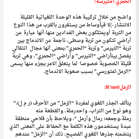
الحمري-امتيرسة:
واضح من خلال تركيبة هذه الوحدة اللغياتية القليلة
الانتشار -إلا فيأوساط من يستقرون بالقرب من هذا النوع
من التربة أويمتلكون بعض الفدادين منها-أنها عبارة عن
أراضي تتكون من تربة وسطى، ناجمة عن الاندماج بين
تربة “التيرس” وتربة “الحمري”،بمعنى أنها مجال انتقالي
يفصل بينأراضي “التيرس” وأراضي “الحمري”، وهي تربة
قليلة الخصوبة خصوصا لما يتعلق الامر بجزء منها يسمى
“الرمل-لمتورسي” بسبب صعوبة الاندماج.
الرْمَل/
R’mel
:
يتألف الجذر اللغوي لمفردة “الرْمل” من الأحرف (ر م ل)،”
وهو نوع من التراب، واحدرملة، والقطعة منه
رملة،وجمعه: رمال وأرمل “. ويلاحظ بأن فلاحي منطقة
عبدة يستخدمون هذه الكلمة مع الحفاظ على المعنى الذي
يتضمنه جذرها اللغوي الفصيح، ذلك أن “الرْمَل” عندهم