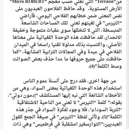
من”
Terrasse
” التي تعني حسب معجم “
Micro ROBERT
”
الأرض المستوية. وقد حافظ الفلاحون العبديون على
نفس المعنى ضمن خطابهم الفلاحي اليومي، فأراضي
“التيرس” في لغيتهم تعني تلك المساحات الشاسعة
المنبسطة، التي لا تتخللها سوى عقبات متموجة وخفيفة
الانحدار. لقد حافظت هذه الوحدة اللغياتية على معناها
الأصلي، واكتسبت بذلك مدلولا تقنيا راسخا في الميدان
الفلاحي في عبدة وفي المجالات الترابية المشابهة، “كما
حافظت على جميع حروفها ما عدا حذف بعض الصوائت
وسط الكلمة”
(4).
من جهة اخرى، فقد درج على ألسنة عموم الناس
استخدام هذه الوحدة اللغياتية بمعنى السواد، وهي من
الأخطاء الشائعة التي نبه إليها المستكشف “إدمون دوتي”،
بقوله:” كلمة “التيرس” لا تعني من الناحية الاشتقاقية
‘التربة السوداء’، فلا وجود لفكرة السواد في جذر هذه
الكلمة”
(5)
. وتأتي لفظة “التيرس” في صيغة الجمع كقول
العبديين:”التوارسغير امشقلبة في فرطميس” وهي ذات