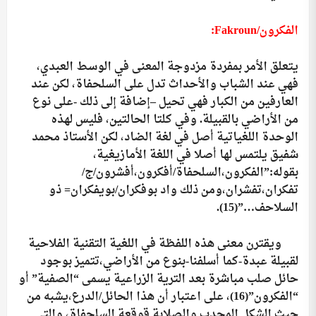
الفكرون/
Fakroun
:
يتعلق الأمر بمفردة مزدوجة المعنى في الوسط العبدي،
فهي عند الشباب والأحداث تدل على السلحفاة، لكن عند
العارفين من الكبار فهي تحيل –إضافة إلى ذلك -على نوع
من الأراضي بالقبيلة. وفي كلتا الحالتين، فليس لهذه
الوحدة اللغياتية أصل في لغة الضاد، لكن الأستاذ محمد
شفيق يلتمس لها أصلا في اللغة الأمازيغية،
بقوله:”الفكرون،السلحفاة/أفكرون،أفشرون/ج/
تفكران،تفشران،ومن ذلك واد بوفكران/بويفكران= ذو
السلاحف…”
(15)
.
ويقترن معنى هذه اللفظة في اللغية التقنية الفلاحية
لقبيلة عبدة-كما أسلفنا-بنوع من الأراضي،تتميز بوجود
حائل صلب مباشرة بعد الترية الزراعية يسمى “الصفية” أو
“الفكرون”
(16)
، على اعتبار أن هذا الحائل/الدرع،يشبه من
حيث الشكل المحدب والصلابة قوقعة السلحفاة، والتي