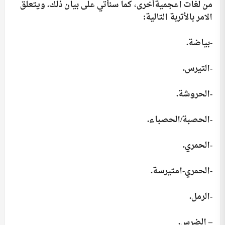
من لغات اعجميةأخرى، كما سنأتي على بيان ذلك. ويتعلق
الامر بالأتربة التالية:
-بياضة.
-التيرس.
-الحروشة.
-الحصبة/الحصباء.
-الحمري.
-الحمري-امتيرسة.
-الرمل.
– الضرس.