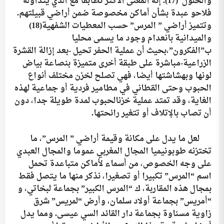
والحلول”
(17)
. إنه المعنى الأكثر تطابقا مع الذي يتداوله
فلاحو عبدة بشأن أماكن مخصوصة ضمن أراضي قبيلتهم.
وتتميز أراضي ” المرس” حسب المعطيات الشفهية
(18)
والميدانية بانعدام وجود ما يسمى محليا
ب”الفكرون”،بحيث أن عملية الحفر تحيل -بعد إزالة القشرة
الزراعية-مباشرة على طبقة أخرى متميزة بنصاعة بياض
لونها وبهشاشتها أيضا، فهي تصلح لخزن مختلف أنواع
الحبوب وحتى القطاني في مطامير فردية أو جماعية لهذه
الغاية، وقد تمتد عملية خزنالحبوب لمدة طويلة جدا، دون
أن تصاب بالإتلاف أو تتغير رائحتها.
لعل ما يدل على مكانة وقيمة أراضي ” المرس”، ما
تختزنه طوبونيميا المجال المغربي عموما والمجال العبدي
على وجه الخصوص، من أسماء لأماكن متباعدة تحمل
اسم “المرس” تكبيرا أو تصغيرا، نذكر منها ما يتصل فقط
بمجال هذه المقاربة، ك “المرس الكبير” بجماعة لبخاتي، و
“أمريس” بجماعة أولاد سلمان، وأرض “لمريس” شرق
زاوية مسناوة بجماعة دار القائد السي عيسى. ومما يدل