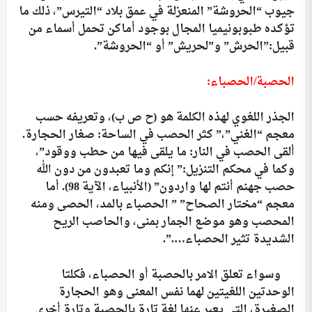
جيوب “الحروشة” المنعزلة في عمق بلاد “التيرس”، ذلك ما
تؤكده طبوبونيميا المجال بوجود أماكن تحمل أسماء من
قبيل:”الحرش” و”لحريش” أو “الحروشة”.
الحصبة/الحصباء:
الجذر اللغوي لهذه الكلمة هو (ح ص ب)، وتعريفه حسب
معجم “الغني”،” كثر الحصب في الساحة: صغار الحجارة.
ألقى الحصب في النار: ما يلقى فيها من حطب ووقود”،
وكما في محكم التنزيل:” إنكم وما تعبدون من دون الله
حصب جهنم أنتم لها واردون” (الأنبياء، الآية 98). أما
معجم “مختار الصحاح” ” الحصباء بالمد، الحصى ومنه
المحصب وهو موضع الجمار بمنى، والحاصب الريح
الشديدة تثير الحصباء….”.
وسواء تعلق الامر بالحصبة أو الحصباء، فكلتا
الوحدتين اللغيتين لهما نفس المعنى وهو الحجارة
الصغيرة، التي يعبر عنها لغة تارة بالحصبة وتارة أخرى