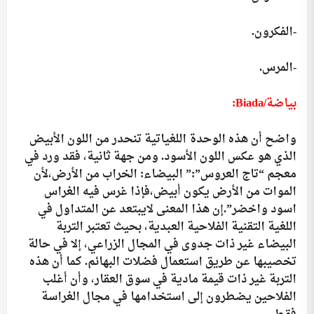
-الفكرون.
-المرس.
بياضة/
Biada
:
واضح أن هذه الوحدة اللغياتية تنحدر من اللون الأبيض
الذي هو عكس اللون الأسود. ومن جهة ثانية، فقد ورد في
معجم “تاج العروس”:” البيضاء: الخراب من الأرض،لأن
الموات من الأرض يكون أبيض،فإذا غرس فيه الغراس
اسود واخضر”.إن هذا المعنى لايبتعد عن المتداول في
اللغية التقنية الفلاحية العبدية، بحيث تعتبر التربة
البيضاء غير ذات جدوى في المجال الزراعي، إلا في حالة
تخصيبها عن طريق استعمال فضلات البهائم. كما أن هذه
التربة غير ذات قيمة مادية في سوق العقار، وأن أغلب
الفلاحين يضطرون إلى استخدامها في مجال الغراسة