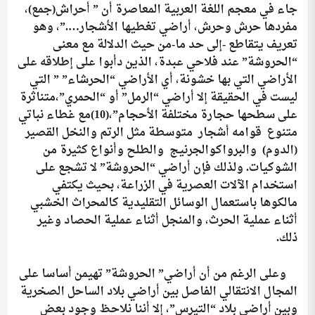
جاء في معجم اللغة العربية المعاصرة أن ” أحراش(جمع)،
مفردها حرش وحرش، أراضي تغطيها الأشجار….”، وهو
تعريف يتقاطع -إلى حد ما-من حيث الدلالة مع معنى
“الحروشة” عند فلاحي عبدة، الذين دأبوا على إطلاقه على
الأراضي التي بها خشونة، أي الأراضي “الحرشاء” ” التي
ليست في الحقيقة إلا أراضي “الرمل” أو “الحمري”،متناثرة
على سطحها حجارة مختلفة الأحجام”،
(10)
مع غطاء نباتي
متنوع قوامه أشجار متوسطة مثل الرتم والنخل القصير
(الدوم) والبرواكوالجرنيج والطلح وأنواع كثيرة من
الشوكيات. ولذلك فإن أراضي “الحروشة” لا تشجع على
استخدام الآلات العصرية في الزراعة، بحيث يكتفي
مالكوها باستعمال الوسائل التقليدية كالمحراث الخشبي
أثناء عملية الحرث، والمنجل أثناء عملية الحصاد وغير
ذلك.
وعلى الرغم من أن أراضي” الحروشة” تهيمن أساسا على
المجال الانتقالي الفاصل بين أراضي بلاد الساحل الصخرية
وبين أراضي بلاد “التيرس”، إلا أننا نلاحظ وجود بعض