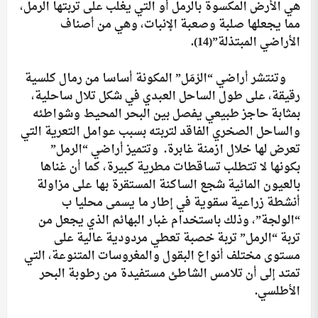
هي الأرض المكسوة بالرمل أو التي يغلب على تربتها الرمل،
مما يجعلها صلبة وصعبة الإنبات، وهي من أصناف
الأراضي المبتذلة”
(14)
.
وتنتشر أراضي “الرْمَل” المكونة أساسا من رمال كلسية
رقيقة، على طول الساحل العبدي في شكل تلال ساحلية،
بمثابة حاجز طبيعي يفصل بين البحر المحيط وشواطئه
والساحل الصخري الفاقد لتربته بسبب عوامل التعرية التي
تعرض لها خلال ازمنة غابرة. وتتميز أراضي “الرمل”
بكونها لا تتطلب تساقطات مطرية كبيرة، كما أن غناها
بالعيون المائية شجع الساكنة المستقرة بها على مزاولة
أنشطة زراعية سقوية في إطار ما يسمى محليا ب
“الولجة”، وذلك باستخدام غبار البهائم الذي يجعل من
تربة “الرمل” تربة خصبة تعطي مردودية عالية على
مستوى مختلف أنواع البقول والمغروسات المتنوعة، التي
تمتد إلى أن تلامس الشاطئ مستفيدة من رطوبة البحر
الأطلسي.