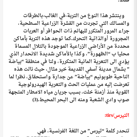
فقط.
وينتشر هذا النوع من التربة-في الغالب-بالطرقات
والمسالك التي تجردت من القشرة الزراعية السطحية،
جراء المرور المتكرر للبهائم ذات الحوافر أو العربات
المجرورة أوالذاتية التحرك.كما توجد هذه التربة بأماكن
محددة من الأراضي الزراعية الموجودة بالتلال المسماة
محليا ب “الظهورة”، وكذا بالأماكن شديدة الانحدار الذي
يؤدي الى التعرية المائية المتكررة، ولنا في منطقة “بياضة
” بشمال مدينة آسفي القديمة خير مثال، حيث نالت هذه
الناحية طوبونيم “بياضة” عن جدارة واستحقاق، نظرا لما
تعرضت إليه من عمليات الحث والتعرية الهيدرولوجية
القوية منذ أزمنة خلت، بسبب جريان مياه الامطار المتجهة
صوب وادي الشعبة ومنه الى البحر المحيط.
(3)
التيرس/
tirs
:
تنحدر كلمة “تيرس” من اللغة الفرنسية، فهي