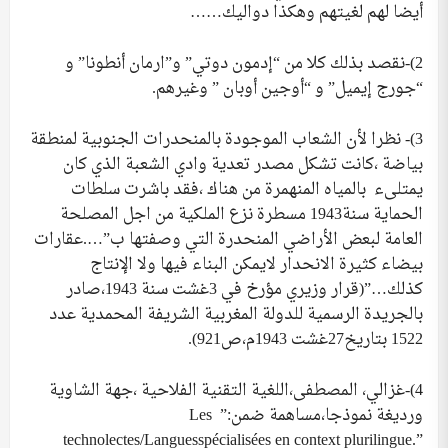
أيضا لهم لغيتهم وهكذا دواليك……
2)-نقصد بذلك كلا من “إدمون دوتي” و”ارمان أنطونا” و
“جورج إيميل” و “أوجين أوبان ” وغيرهم.
3)- نظرا لأن الشعاب الموجودة بالمنحدرات الجنوبية لمنطقة
بياضة ،كانت تشكل مصدر تعدية وادي الشعبة الذي كان
يمتلىء بالمياه المنهمرة من هناك ،فقد باشرت سلطات
الحماية سنة1943 مسطرة نزع الملكية من اجل المصلحة
العامة لبعض الأراضي المنحدرة التي وصفتها ب”….عقارات
بيضاء كثيرة الانحدار لايمكن البناء فيها ولا الإنتاج
كذلك…”(قرار وزيري مؤرخ في 3غشت سنة 1943،صادر
بالجريدة الرسمية للدولة المغربية الشريفة المحمدية عدد
1522 بتاريخ27غشت 1943م،ص921).
4)-غزالي، المصطفى،اللغية التقنية الفلاحية ،جهة الشاوية
ورديغة نموذجا،مساهمة ضمن:” Les
technolectes/Languesspécialisées en context plurilingue.”