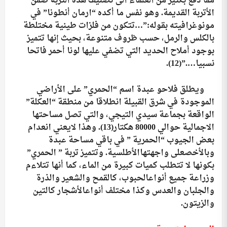
مما دفع بكثير من العلماء الى تصنيف هذه التربة ضمن
الأتربة القديمة. وهو نفس ما أكده “ارمان أنطونا” في
مونوغرافيته بقوله:”…تتكون من فلزات طينية مختلطة
بالكلس والرمل، حسب ظروف متنوعة، بحيث إنها تتميز
بوجود أملاح الحديد التي تضفي عليها لونا أحمر فاتحا
نسبيا….”
(12).
ويطلق فلاحو عبدة اسم “الحمري” على الأراضي
الموجودة في شرق القبيلة انطلاقا من منطقة “العكلة”
الواقعة بجماعة سيدي التيجي، والتي تصل مساحتها
الاجمالية حوالي 80000 هكتار
(13)
. وهذا لايعني انعدام
بعض الجيوب “الحمرية ” في باقي مساحة عبدة
وبالأخصعلى واجهتهاالأطلسية. وتتميز تربة ” الحمري”
بكونها لا تتطلب كميات كبيرة من الماء، كما أنها تتلاءم
وزراعة جميع أنواعالحبوب، كالقمح والشعير والذرة
والجلبان والعدس وكذا مختلف أنواعالأشجار كالتين
والزيتون.