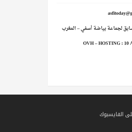
سابق لجماعة بياضة أسفي – المغرب
OVH – HOSTING : 1
ى الفايسبوك