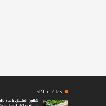
مقالات ساخنة
القانون المتعلق بالماء بال
من النص95-10إلى النص15-36