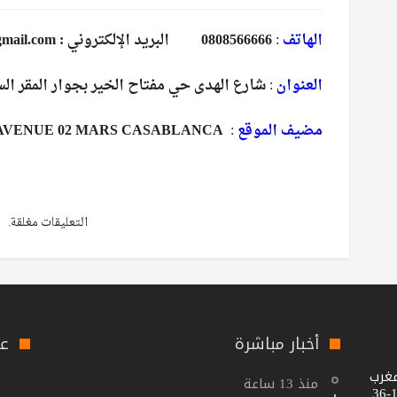
الهاتف
:
0808566666 البريد الإلكتروني : asfitoday@gmail.com
العنوان
:
شارع الهدى حي مفتاح الخير بجوار المقر ال
مضيف الموقع
:
0 AVENUE 02 MARS CASABLANCA
التعليقات مغلقة.
أخبار مباشرة
عل
مغرب
منذ 13 ساعة