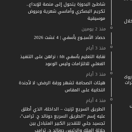
شاطئ البدوزة يتحول إلى منصة للإبداع..
تكريم البصكري وأماسي شعرية وعروض
موسيقية
خلال
منذ 2 يومين
حصاد الأسبــوع بأسفي | 4 غشت 2026
منذ 3 أيام
نقابة التعليم بآسفي fdt : نراهن على التنفيذ
الفعلي للالتزامات وليس الوعود
منذ 3 أيام
روك
رات
هيئات الصحافة تشهر ورقة الرفض: لا لأجندة
انتخابية على المقاس
منذ 4 أيام
الطريق السريع تزنيت – الداخلة، الذي أطلق
عليه إسم “الطريق السريع دونالد ج. ترامب”،
تجسيد جلي للتقدير الكبير المتبادل بين
جلالة الملك والرئيس دونالد ج. ترامب