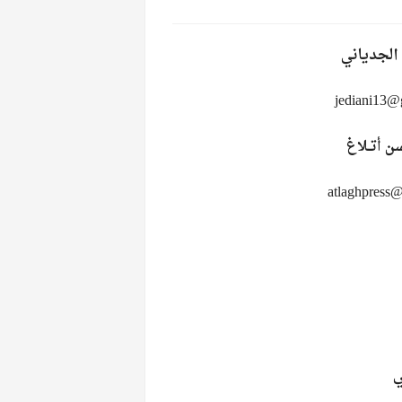
الجدياني
 أتــلاغ
ي