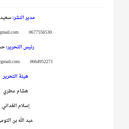
مدير النشر:
سعيد 
0677556530 jediani13@gmail.com
رئيس التحرير:
حسن
0664952271 atlaghpress@gmail.com
هيئة التحرير
هشام عطري
إسلام الغداني
عبد الله بن التوم